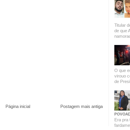
Titular 
de que 
namorado
O que er
virouo c
de Presi
Página inicial
Postagem mais antiga
POVOAD
Era pra 
fardamen