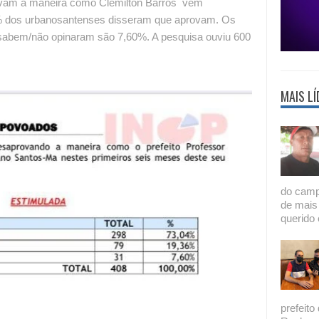
vam a maneira como Clemilton Barros vem
% dos urbanosantenses disseram que aprovam. Os
abem/não opinaram são 7,60%. A pesquisa ouviu 600
MAIS LÍ
do camp
de mais
querido 
prefeito