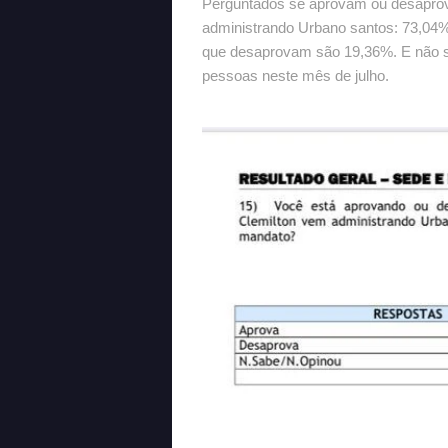
Perguntados se aprovam ou desapro
administrando Urbano santos: 73,04
que desaprovam são 19,36%. E não s
pessoas neste mês de julho.