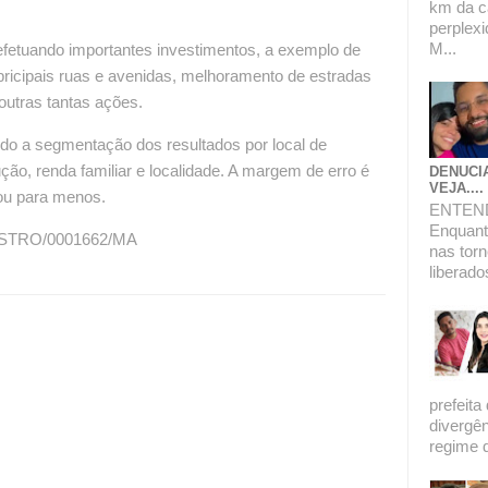
km da c
perplexi
M...
 efetuando importantes investimentos, a exemplo de
ricipais ruas e avenidas, melhoramento de estradas
 outras tantas ações.
indo a segmentação dos resultados por local de
ução, renda familiar e localidade. A margem de erro é
DENUCI
VEJA....
 ou para menos.
ENTEN
Enquanto
ISTRO/0001662/MA
nas torn
liberado
prefeita
divergê
regime de