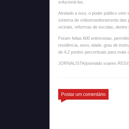
solucioná-las.
Atrelado a isso, o poder público vem
sistema de vídeomanitoramento das p
vicinais, reformas de escolas, dentre
Foram feitas 600 entrevistas, permit
residência, sexo, idade, grau de instr
de 4,2 pontos percentuais para mais
JORNALISTA/josinaldo soares REG
Postar um comentário