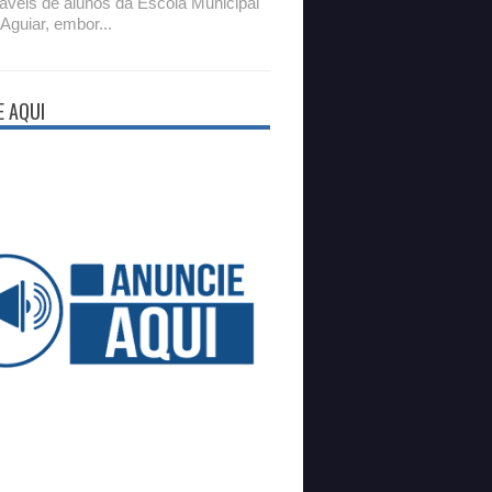
áveis de alunos da Escola Municipal
 Aguiar, embor...
E AQUI