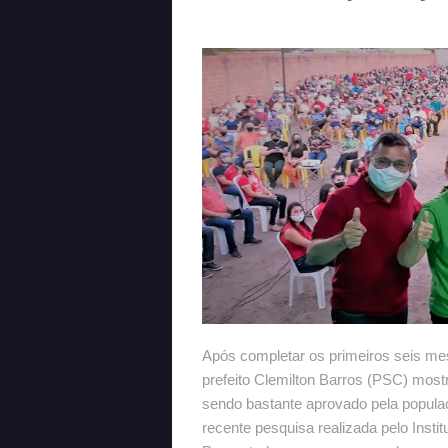
Após completar os primeiros seis mes
prefeito Clemilton Barros (PSC) most
sendo bastante aprovado pela popula
recente pesquisa realizada pelo Insti