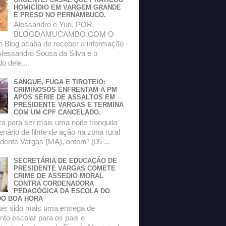
HOMICÍDIO EM VARGEM GRANDE
É PRESO NO PERNAMBUCO.
Alessandro e Yuri. POR
BLOGDAMUCAMBO.COM O
do Blog acaba de receber a informação
Alessandro Sousa da Silva e o
 dele,...
SANGUE, FUGA E TIROTEIO:
CRIMINOSOS ENFRENTAM A PM
APÓS SÉRIE DE ASSALTOS EM
PRESIDENTE VARGAS E TERMINA
COM UM CPF CANCELADO.
a para ser mais uma noite tranquila
enário de filme de ação na zona rural
dente Vargas (MA), ontem⁷ (05 ...
SECRETÁRIA DE EDUCAÇÃO DE
PRESIDENTE VARGAS COMETE
CRIME DE ASSEDIO MORAL
CONTRA CORDENADORA
PEDAGÓGICA DA ESCOLA DO
O BOA HORA
ter sido mais uma entrega de
to escolar para os pais e