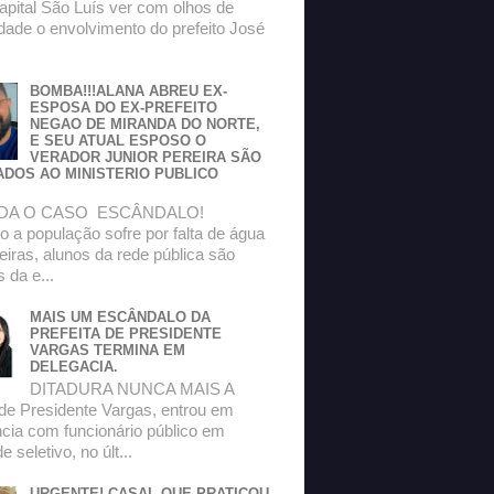
apital São Luís ver com olhos de
dade o envolvimento do prefeito José
BOMBA!!!ALANA ABREU EX-
ESPOSA DO EX-PREFEITO
NEGAO DE MIRANDA DO NORTE,
E SEU ATUAL ESPOSO O
VERADOR JUNIOR PEREIRA SÃO
ADOS AO MINISTERIO PUBLICO
DA O CASO ESCÂNDALO!
 a população sofre por falta de água
eiras, alunos da rede pública são
s da e...
MAIS UM ESCÂNDALO DA
PREFEITA DE PRESIDENTE
VARGAS TERMINA EM
DELEGACIA.
DITADURA NUNCA MAIS A
 de Presidente Vargas, entrou em
ncia com funcionário público em
 seletivo, no últ...
URGENTE! CASAL QUE PRATICOU