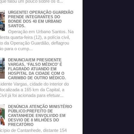
que falou um pouco sobre os d...
URGENTE! OPERAÇÃO GUARDIÃO
PRENDE INTEGRANTES DO
BONDE DOS 40 EM URBANO
SANTOS.
Operação em Urbano Santos. Na
sta quarta-feira (12), a polícia civil,
to da Operação Guardião, deflagrou
o para o cump...
DENUNCIA/EM PRESIDENTE
VARGAS, ‘FALSO MÉDICO’ É
FLAGRADO ATUANDO EM
HOSPITAL DA CIDADE COM O
CARIMBO DE OUTRO MÉDICO.
dente Vargas, cidade do interior do
localizada a 165 km da Capital, a
ivil já foi acionada para efetuar...
DENÚNCIA ATENÇÃO MINISTÉRIO
PÚBLICO:PREFEITO DE
CANTANHEDE ENVOLVIDO EM
DESVIO DE 8 MILHÕES DO
PRECATÓRIO
ípio de Cantanhede, distante 154