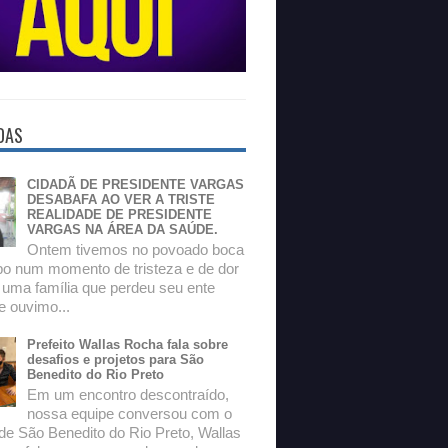
DAS
CIDADÃ DE PRESIDENTE VARGAS
DESABAFA AO VER A TRISTE
REALIDADE DE PRESIDENTE
VARGAS NA ÁREA DA SAÚDE.
Ontem tivemos no povoado boca
o num momento de tristeza e de dor
 uma família que perdeu seu ente
e ouvimo...
Prefeito Wallas Rocha fala sobre
desafios e projetos para São
Benedito do Rio Preto
Em um encontro descontraído,
nossa equipe conversou com o
 de São Benedito do Rio Preto, Wallas