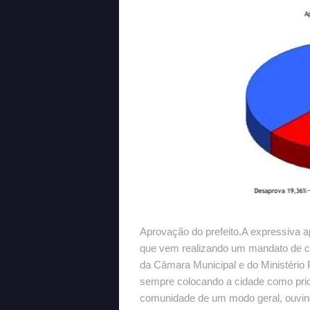
Aprovação do prefeito.A expressiva a
que vem realizando um mandato de c
da Câmara Municipal e do Ministério 
sempre colocando a cidade como prio
comunidade de um modo geral, ouvin