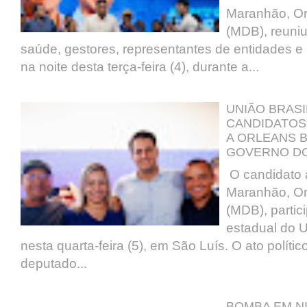
realizada nesta quarta-feira (5),
Maranhão, Or
...
(MDB), reuniu
saúde, gestores, representantes de entidades e 
na noite desta terça-feira (4), durante a...
BOMBA EM NINA
RODRIGUES:
DOCUMENTO REVELA
VÍNCULO DE IRMÃO
UNIÃO BRASI
DE VEREADOR COM
CANDIDATOS
A PREFEITURA E
A ORLEANS 
DENÚNCIA DE
GOVERNO D
POSSÍVEL SERVIDOR
O candidato 
"FANTASMA" GANHA
Maranhão, Or
NOVOS CAPÍTULOS.
(MDB), parti
As denúncias sobre possíveis
estadual do U
irregularidades na folha de
pagamento da Prefeitura de
nesta quarta-feira (5), em São Luís. O ato políti
Nina Rodrigues continuam
levantando questionamentos ...
deputado...
WALLAS ROCHA
ENTREGA ESCOLAS
TOTALMENTE
BOMBA EM N