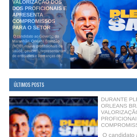
VALORIZAÇÃO DOS
DOS PROFICIONAIS E
APRESENTA
COMPROMISSOS
PARA O SETOR
O candidato ao Governo do
Maranhão, Orleans Brandão
(MDB), reuniu profissionais da
saúde, gestores, representantes
de entidades e lideranças do...
UNIÃO BRASIL
OFICIALIZA
ÚLTIMOS POSTS
CANDIDATOS E
REAFIRMA APOIO A
DURANTE PL
ORLEANS BRANDÃO
ORLEANS BR
AO GOVERNO DO
VALORIZAÇÃ
MARANHÃO
PROFICIONAI
O candidato ao Governo do
COMPROMISS
Maranhão, Orleans Brandão
(MDB), participou da convenção
O candidato 
estadual do União Brasil,