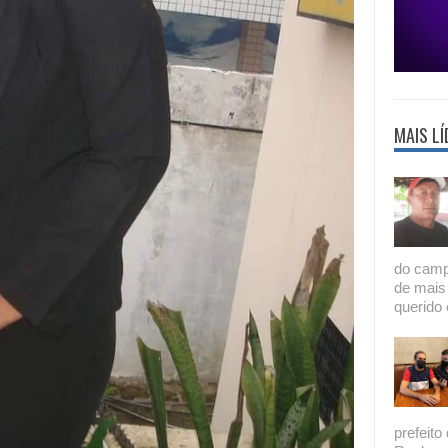
MAIS LÍ
do camp
de mais
querido 
prefeito