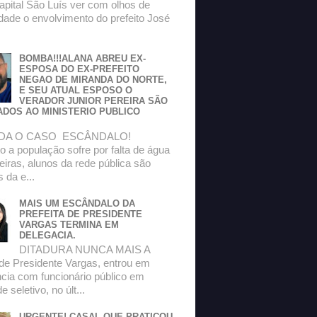
apital São Luís ver com olhos de
dade o envolvimento do prefeito José
BOMBA!!!ALANA ABREU EX-
ESPOSA DO EX-PREFEITO
NEGAO DE MIRANDA DO NORTE,
E SEU ATUAL ESPOSO O
VERADOR JUNIOR PEREIRA SÃO
ADOS AO MINISTERIO PUBLICO
DA O CASO ESCÂNDALO!
 a população sofre por falta de água
eiras, alunos da rede pública são
s da e...
MAIS UM ESCÂNDALO DA
PREFEITA DE PRESIDENTE
VARGAS TERMINA EM
DELEGACIA.
DITADURA NUNCA MAIS A
 de Presidente Vargas, entrou em
ncia com funcionário público em
 seletivo, no últ...
URGENTE! CASAL QUE PRATICOU