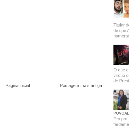
Titular 
de que 
namorado
O que er
virouo c
de Presi
Página inicial
Postagem mais antiga
POVOAD
Era pra 
fardamen