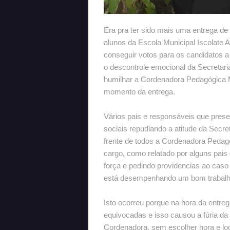
Era pra ter sido mais uma entrega de
alunos da Escola Municipal Iscolate 
conseguir votos para os candidatos 
o descontrole emocional da Secretari
humilhar a Cordenadora Pedagógica M
momento da entrega.
Vários pais e responsáveis que pres
sociais repudiando a atitude da Secr
frente de todos a Cordenadora Pedag
cargo, como relatado por alguns pai
força e pedindo providencias ao caso
está desempenhando um bom trabalh
Isto ocorreu porque na hora da entr
equivocadas e isso causou a fúria da
Cordenadora, sem escolher hora e loc