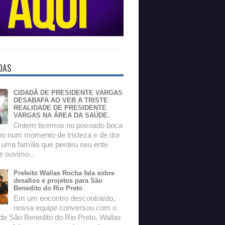
DAS
CIDADÃ DE PRESIDENTE VARGAS
DESABAFA AO VER A TRISTE
REALIDADE DE PRESIDENTE
VARGAS NA ÁREA DA SAÚDE.
Ontem tivemos no povoado boca
o num momento de tristeza e de dor
 uma família que perdeu seu ente
e ouvimo...
Prefeito Wallas Rocha fala sobre
desafios e projetos para São
Benedito do Rio Preto
Em um encontro descontraído,
nossa equipe conversou com o
 de São Benedito do Rio Preto, Wallas