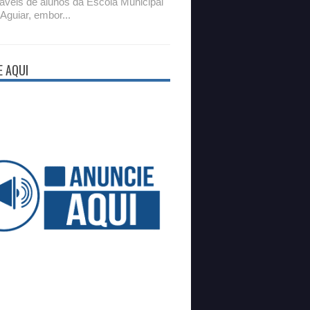
áveis de alunos da Escola Municipal
 Aguiar, embor...
E AQUI