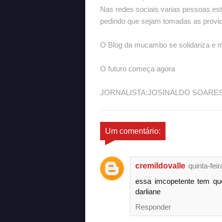
Nas redes sociais varias pessoas es
pedindo que sejam tomadas as provid
O Blog da mucambo se solidariza e m
O futuro começa agora
JORNALISTA:JOSINALDO SOARES
Um comentário:
cremildovalle
quinta-fei
essa imcopetente tem que
darliane
Responder