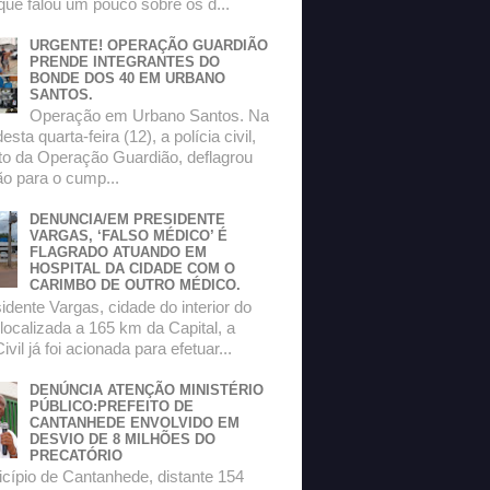
que falou um pouco sobre os d...
URGENTE! OPERAÇÃO GUARDIÃO
PRENDE INTEGRANTES DO
BONDE DOS 40 EM URBANO
SANTOS.
Operação em Urbano Santos. Na
sta quarta-feira (12), a polícia civil,
to da Operação Guardião, deflagrou
o para o cump...
DENUNCIA/EM PRESIDENTE
VARGAS, ‘FALSO MÉDICO’ É
FLAGRADO ATUANDO EM
HOSPITAL DA CIDADE COM O
CARIMBO DE OUTRO MÉDICO.
dente Vargas, cidade do interior do
localizada a 165 km da Capital, a
ivil já foi acionada para efetuar...
DENÚNCIA ATENÇÃO MINISTÉRIO
PÚBLICO:PREFEITO DE
CANTANHEDE ENVOLVIDO EM
DESVIO DE 8 MILHÕES DO
PRECATÓRIO
ípio de Cantanhede, distante 154