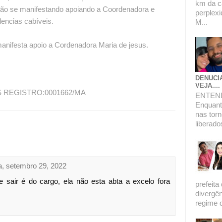
km da c
tão se manifestando apoiando a Coordenadora e
perplexi
encias cabíveis.
M...
anifesta apoio a Cordenadora Maria de jesus.
DENUCI
VEJA....
 REGISTRO:0001662/MA
ENTEN
Enquanto
nas torn
liberado
ra, setembro 29, 2022
 sair é do cargo, ela não esta abta a excelo fora
prefeita
divergê
regime de