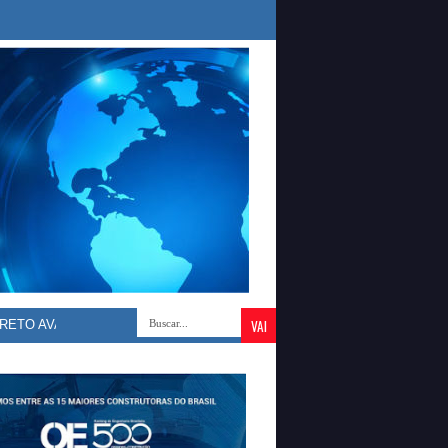
VANÇA NO ESPORTE: WALLAS ROCHA INAUGURA NOVO GINÁSIO E AM