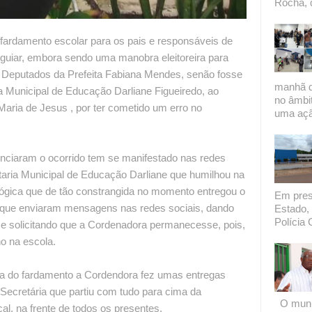
Rocha, 
 fardamento escolar para os pais e responsáveis de
Aguiar, embora sendo uma manobra eleitoreira para
a Deputados da Prefeita Fabiana Mendes, senão fosse
manhã de
a Municipal de Educação Darliane Figueiredo, ao
no âmbi
aria de Jesus , por ter cometido um erro no
uma açã
enciaram o ocorrido tem se manifestado nas redes
etaria Municipal de Educação Darliane que humilhou na
ógica que de tão constrangida no momento entregou o
Em presi
s que enviaram mensagens nas redes sociais, dando
Estado, 
Polícia C
 e solicitando que a Cordenadora permanecesse, pois,
o na escola.
ega do fardamento a Cordendora fez umas entregas
 Secretária que partiu com tudo para cima da
O munic
al, na frente de todos os presentes.