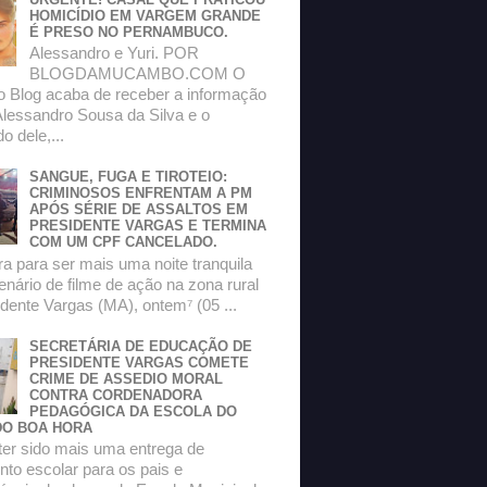
HOMICÍDIO EM VARGEM GRANDE
É PRESO NO PERNAMBUCO.
Alessandro e Yuri. POR
BLOGDAMUCAMBO.COM O
do Blog acaba de receber a informação
Alessandro Sousa da Silva e o
 dele,...
SANGUE, FUGA E TIROTEIO:
CRIMINOSOS ENFRENTAM A PM
APÓS SÉRIE DE ASSALTOS EM
PRESIDENTE VARGAS E TERMINA
COM UM CPF CANCELADO.
a para ser mais uma noite tranquila
enário de filme de ação na zona rural
dente Vargas (MA), ontem⁷ (05 ...
SECRETÁRIA DE EDUCAÇÃO DE
PRESIDENTE VARGAS COMETE
CRIME DE ASSEDIO MORAL
CONTRA CORDENADORA
PEDAGÓGICA DA ESCOLA DO
O BOA HORA
ter sido mais uma entrega de
to escolar para os pais e