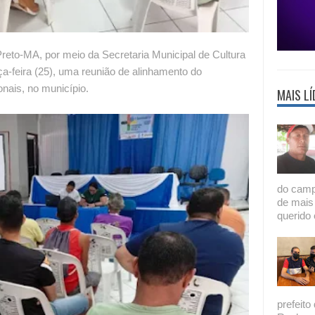
reto-MA, por meio da Secretaria Municipal de Cultura
ça-feira (25), uma reunião de alinhamento do
onais, no município.
MAIS LÍ
do camp
de mais
querido 
prefeito