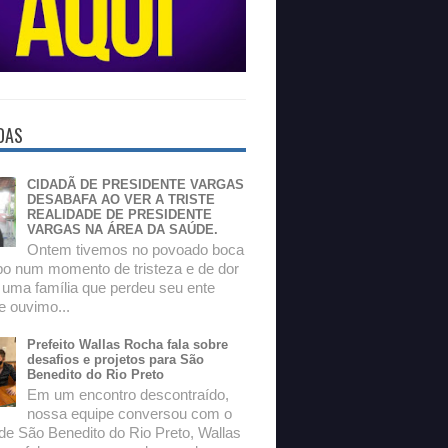
DAS
CIDADÃ DE PRESIDENTE VARGAS
DESABAFA AO VER A TRISTE
REALIDADE DE PRESIDENTE
VARGAS NA ÁREA DA SAÚDE.
Ontem tivemos no povoado boca
o num momento de tristeza e de dor
 uma família que perdeu seu ente
e ouvimo...
Prefeito Wallas Rocha fala sobre
desafios e projetos para São
Benedito do Rio Preto
Em um encontro descontraído,
nossa equipe conversou com o
 de São Benedito do Rio Preto, Wallas