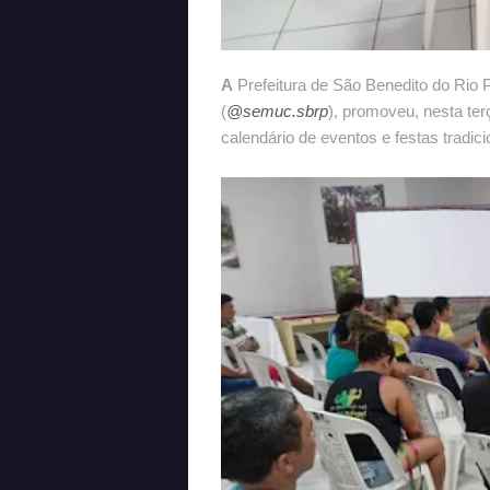
A
Prefeitura de São Benedito do Rio P
(
@semuc.sbrp
), promoveu, nesta ter
calendário de eventos e festas tradici