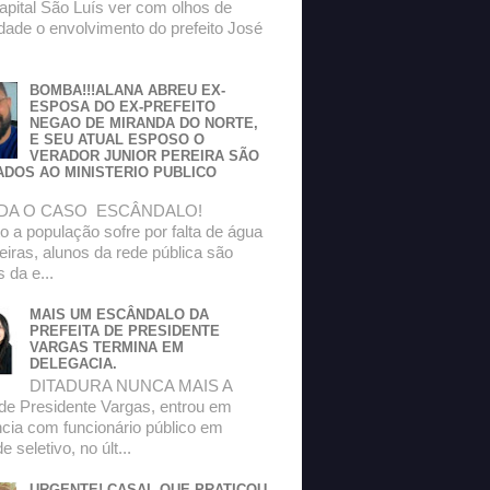
apital São Luís ver com olhos de
dade o envolvimento do prefeito José
BOMBA!!!ALANA ABREU EX-
ESPOSA DO EX-PREFEITO
NEGAO DE MIRANDA DO NORTE,
E SEU ATUAL ESPOSO O
VERADOR JUNIOR PEREIRA SÃO
ADOS AO MINISTERIO PUBLICO
DA O CASO ESCÂNDALO!
 a população sofre por falta de água
eiras, alunos da rede pública são
s da e...
MAIS UM ESCÂNDALO DA
PREFEITA DE PRESIDENTE
VARGAS TERMINA EM
DELEGACIA.
DITADURA NUNCA MAIS A
 de Presidente Vargas, entrou em
ncia com funcionário público em
 seletivo, no últ...
URGENTE! CASAL QUE PRATICOU