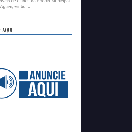
áveis de alunos da Escola Municipal
 Aguiar, embor...
E AQUI