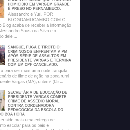
HOMICÍDIO EM VARGEM GRANDE
É PRESO NO PERNAMBUCO.
Alessandro e Yuri. POR
BLOGDAMUCAMBO.COM O
do Blog acaba de receber a informação
Alessandro Sousa da Silva e o
 dele,...
SANGUE, FUGA E TIROTEIO:
CRIMINOSOS ENFRENTAM A PM
APÓS SÉRIE DE ASSALTOS EM
PRESIDENTE VARGAS E TERMINA
COM UM CPF CANCELADO.
a para ser mais uma noite tranquila
enário de filme de ação na zona rural
dente Vargas (MA), ontem⁷ (05 ...
SECRETÁRIA DE EDUCAÇÃO DE
PRESIDENTE VARGAS COMETE
CRIME DE ASSEDIO MORAL
CONTRA CORDENADORA
PEDAGÓGICA DA ESCOLA DO
O BOA HORA
ter sido mais uma entrega de
to escolar para os pais e