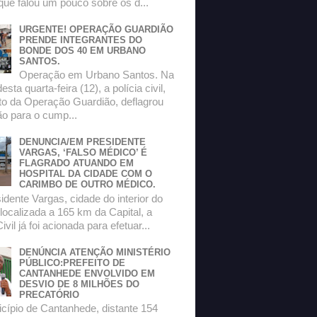
que falou um pouco sobre os d...
URGENTE! OPERAÇÃO GUARDIÃO
PRENDE INTEGRANTES DO
BONDE DOS 40 EM URBANO
SANTOS.
Operação em Urbano Santos. Na
sta quarta-feira (12), a polícia civil,
to da Operação Guardião, deflagrou
o para o cump...
DENUNCIA/EM PRESIDENTE
VARGAS, ‘FALSO MÉDICO’ É
FLAGRADO ATUANDO EM
HOSPITAL DA CIDADE COM O
CARIMBO DE OUTRO MÉDICO.
dente Vargas, cidade do interior do
localizada a 165 km da Capital, a
ivil já foi acionada para efetuar...
DENÚNCIA ATENÇÃO MINISTÉRIO
PÚBLICO:PREFEITO DE
CANTANHEDE ENVOLVIDO EM
DESVIO DE 8 MILHÕES DO
PRECATÓRIO
ípio de Cantanhede, distante 154