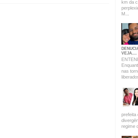
km da c
perplexi
M...
DENUCI
VEJA....
ENTEN
Enquanto
nas torn
liberado
prefeita
divergê
regime de