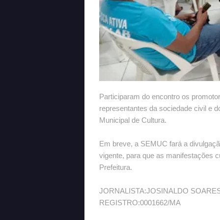
Participaram do encontro os promotor
representantes da sociedade civil e d
Municipal de Cultura.
Em breve, a SEMUC fará a divulgação
vigente, para que as manifestações c
Prefeitura.
JORNALISTA:JOSINALDO SOARE
REGISTRO:0001662/MA