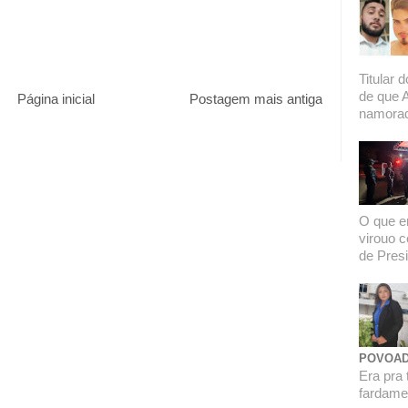
Titular 
de que 
Página inicial
Postagem mais antiga
namorado
O que er
virouo c
de Presi
POVOAD
Era pra 
fardamen