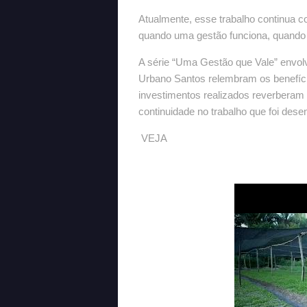
Atualmente, esse trabalho continua c
quando uma gestão funciona, quando v
A série “Uma Gestão que Vale” envo
Urbano Santos relembram os benefíci
investimentos realizados reverberam a
continuidade no trabalho que foi dese
VEJA