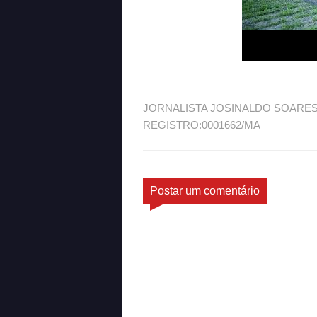
JORNALISTA JOSINALDO SOARE
REGISTRO:0001662/MA
Postar um comentário