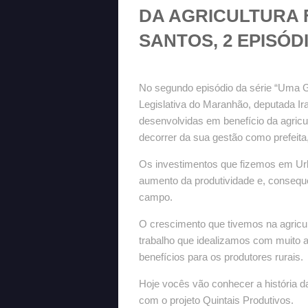
DA AGRICULTURA 
SANTOS, 2 EPISÓD
No segundo episódio da série “Uma G
Legislativa do Maranhão, deputada I
desenvolvidas em benefício da agricu
decorrer da sua gestão como prefeita
Os investimentos que fizemos em Ur
aumento da produtividade e, consequ
campo.
O crescimento que tivemos na agricult
trabalho que idealizamos com muito a
benefícios para os produtores rurais.
Hoje vocês vão conhecer a história d
com o projeto Quintais Produtivos.