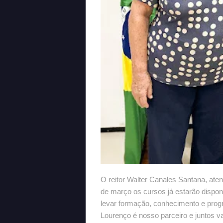
O reitor Walter Canales Santana, aten
de março os cursos já estarão dispo
levar formação, conhecimento e prog
Lourenço é nosso parceiro e juntos 