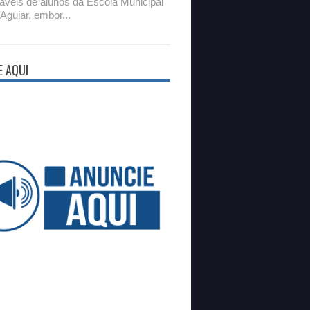
áveis de alunos da Escola Municipal
 Aguiar, embor...
E AQUI