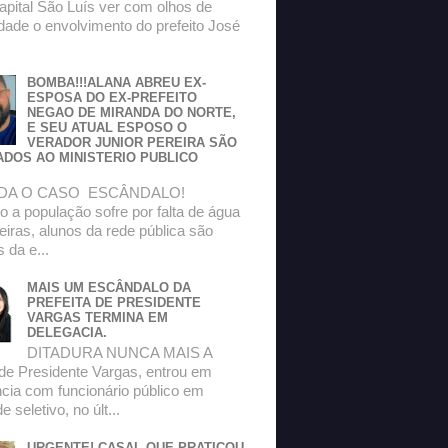
apital São Luís ver com olhos de
dade o envolvimento do prefeito José
BOMBA!!!ALANA ABREU EX-
ESPOSA DO EX-PREFEITO
NEGAO DE MIRANDA DO NORTE,
E SEU ATUAL ESPOSO O
VERADOR JUNIOR PEREIRA SÃO
ADOS AO MINISTERIO PUBLICO
DA O CASO ESCÂNDALO!
 a população sofre por falta de água
eiras, alunos da rede pública são
s da e...
MAIS UM ESCÂNDALO DA
PREFEITA DE PRESIDENTE
VARGAS TERMINA EM
DELEGACIA.
DITADURA NUNCA MAIS A
 de Presidente Vargas, entrou em
ncia com funcionário público em
 seletivo, no últ...
URGENTE! CASAL QUE PRATICOU