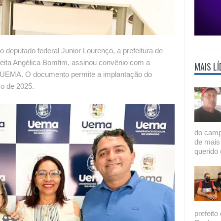
deputado federal Junior Lourenço, a prefeitura de
feita Angélica Bomfim, assinou convênio com a
MAIS LÍ
 UEMA. O documento permite a implantação do
ço de 2025.
do camp
de mais
querido 
prefeito