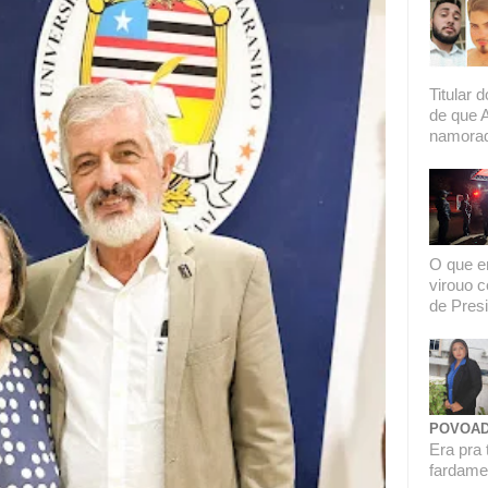
Titular 
de que 
namorado
O que er
virouo c
de Presi
POVOAD
Era pra 
fardamen