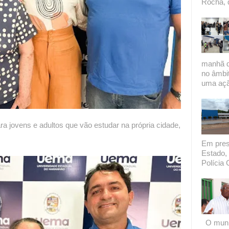
Rocha, 
manhã de
no âmbi
uma açã
ra jovens e adultos que vão estudar na própria cidade,
Em presi
Estado, 
Polícia C
O munic