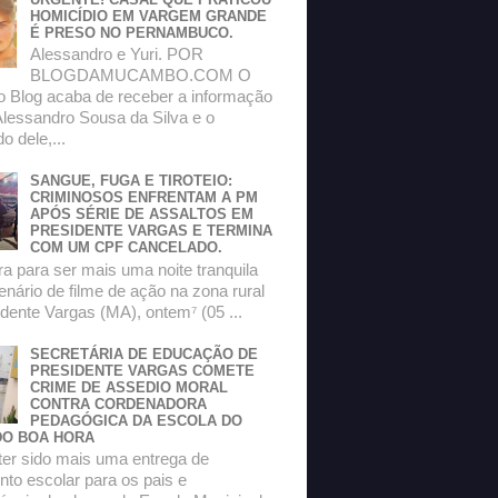
HOMICÍDIO EM VARGEM GRANDE
É PRESO NO PERNAMBUCO.
Alessandro e Yuri. POR
BLOGDAMUCAMBO.COM O
do Blog acaba de receber a informação
Alessandro Sousa da Silva e o
 dele,...
SANGUE, FUGA E TIROTEIO:
CRIMINOSOS ENFRENTAM A PM
APÓS SÉRIE DE ASSALTOS EM
PRESIDENTE VARGAS E TERMINA
COM UM CPF CANCELADO.
a para ser mais uma noite tranquila
enário de filme de ação na zona rural
dente Vargas (MA), ontem⁷ (05 ...
SECRETÁRIA DE EDUCAÇÃO DE
PRESIDENTE VARGAS COMETE
CRIME DE ASSEDIO MORAL
CONTRA CORDENADORA
PEDAGÓGICA DA ESCOLA DO
O BOA HORA
ter sido mais uma entrega de
to escolar para os pais e