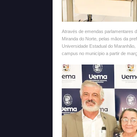
Através de emendas parlamentares do 
Miranda do Norte, pelas mãos da pre
Universidade Estadual do Maranhão,
campus no município a partir de mar