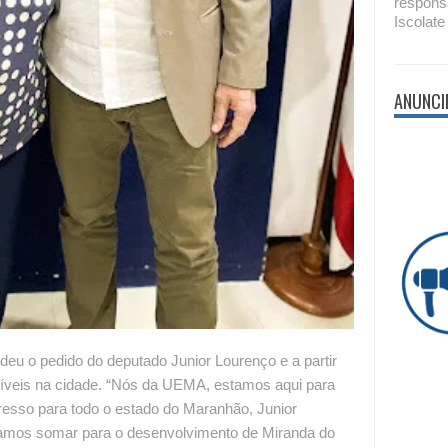
respons
Iscolate
ANUNCI
deu o pedido do deputado Junior Lourenço e a partir
níveis na cidade. “Nós da UEMA, estamos aqui para
resso para todo o estado do Maranhão, Junior
vamos somar para o desenvolvimento de Miranda do