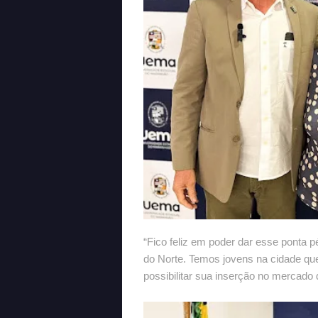
“Fico feliz em poder dar esse ponta p
do Norte. Temos jovens na cidade qu
possibilitar sua inserção no mercado 