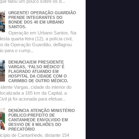
que falou um pouco sobre os d...
URGENTE! OPERAÇÃO GUARDIÃO
PRENDE INTEGRANTES DO
BONDE DOS 40 EM URBANO
SANTOS.
Operação em Urbano Santos. Na
sta quarta-feira (12), a polícia civil,
to da Operação Guardião, deflagrou
o para o cump...
DENUNCIA/EM PRESIDENTE
VARGAS, ‘FALSO MÉDICO’ É
FLAGRADO ATUANDO EM
HOSPITAL DA CIDADE COM O
CARIMBO DE OUTRO MÉDICO.
dente Vargas, cidade do interior do
localizada a 165 km da Capital, a
ivil já foi acionada para efetuar...
DENÚNCIA ATENÇÃO MINISTÉRIO
PÚBLICO:PREFEITO DE
CANTANHEDE ENVOLVIDO EM
DESVIO DE 8 MILHÕES DO
PRECATÓRIO
ípio de Cantanhede, distante 154