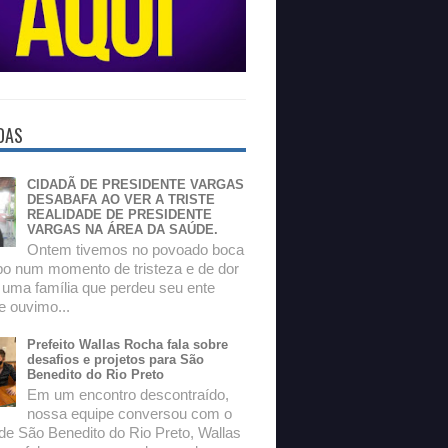
DAS
CIDADÃ DE PRESIDENTE VARGAS
DESABAFA AO VER A TRISTE
REALIDADE DE PRESIDENTE
VARGAS NA ÁREA DA SAÚDE.
Ontem tivemos no povoado boca
o num momento de tristeza e de dor
 uma família que perdeu seu ente
e ouvimo...
Prefeito Wallas Rocha fala sobre
desafios e projetos para São
Benedito do Rio Preto
Em um encontro descontraído,
nossa equipe conversou com o
 de São Benedito do Rio Preto, Wallas