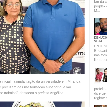
km da c
perplexi
M...
DENUCI
VEJA....
ENTEN
Enquanto
nas torn
liberado
é inicial na implantação da universidade em Miranda
e precisam de uma formação superior que vai
prefeita
de trabalho”, destacou a prefeita Angélica.
divergê
regime de