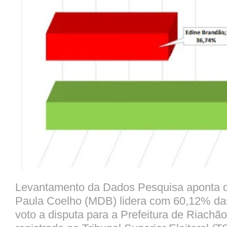
Levantamento da Dados Pesquisa aponta q
Paula Coelho (MDB) lidera com 60,12% da
voto a disputa para a Prefeitura de Riachão