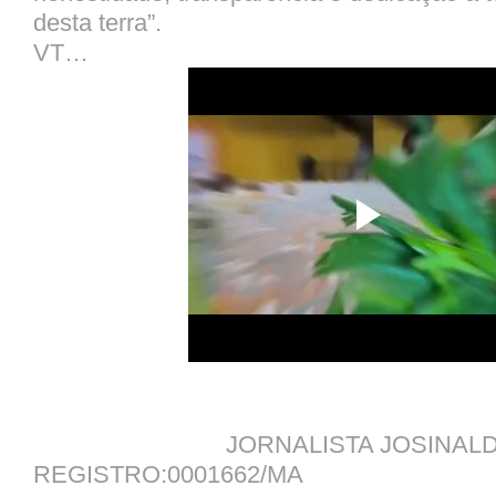
desta terra”.
VT…
JORNALISTA JOSINALDO 
REGISTRO:0001662/MA