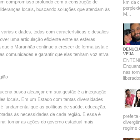
e um compromisso profundo com a construção de
km da c
perplexi
 lideranças locais, buscando soluções que atendam às
M...
 várias cidades, todas com características e desafios
ver uma articulação eficiente entre as esferas
ara que o Maranhão continue a crescer de forma justa e
DENUCI
ir as comunidades e garantir que elas tenham voz ativa
VEJA....
ENTEN
Enquanto
nas torn
gião
liberado
Lucena busca alcançar em sua gestão é a integração
ades locais. Em um Estado com tantas diversidades
 é fundamental que as políticas de saúde, educação,
aptadas às necessidades de cada região. E essa é
prefeita
na: tornar as ações do governo estadual mais
divergê
regime de