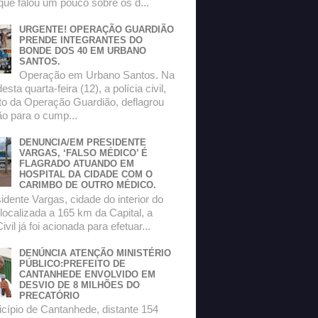
que falou um pouco sobre os d...
URGENTE! OPERAÇÃO GUARDIÃO
PRENDE INTEGRANTES DO
BONDE DOS 40 EM URBANO
SANTOS.
Operação em Urbano Santos. Na
sta quarta-feira (12), a polícia civil,
to da Operação Guardião, deflagrou
o para o cump...
DENUNCIA/EM PRESIDENTE
VARGAS, ‘FALSO MÉDICO’ É
FLAGRADO ATUANDO EM
HOSPITAL DA CIDADE COM O
CARIMBO DE OUTRO MÉDICO.
dente Vargas, cidade do interior do
localizada a 165 km da Capital, a
ivil já foi acionada para efetuar...
DENÚNCIA ATENÇÃO MINISTÉRIO
PÚBLICO:PREFEITO DE
CANTANHEDE ENVOLVIDO EM
DESVIO DE 8 MILHÕES DO
PRECATÓRIO
ípio de Cantanhede, distante 154