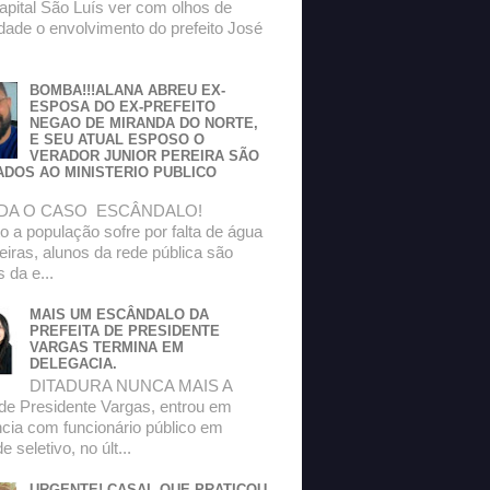
apital São Luís ver com olhos de
dade o envolvimento do prefeito José
BOMBA!!!ALANA ABREU EX-
ESPOSA DO EX-PREFEITO
NEGAO DE MIRANDA DO NORTE,
E SEU ATUAL ESPOSO O
VERADOR JUNIOR PEREIRA SÃO
ADOS AO MINISTERIO PUBLICO
DA O CASO ESCÂNDALO!
 a população sofre por falta de água
eiras, alunos da rede pública são
s da e...
MAIS UM ESCÂNDALO DA
PREFEITA DE PRESIDENTE
VARGAS TERMINA EM
DELEGACIA.
DITADURA NUNCA MAIS A
 de Presidente Vargas, entrou em
ncia com funcionário público em
 seletivo, no últ...
URGENTE! CASAL QUE PRATICOU