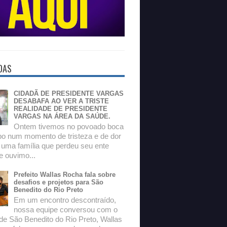
DAS
CIDADÃ DE PRESIDENTE VARGAS
DESABAFA AO VER A TRISTE
REALIDADE DE PRESIDENTE
VARGAS NA ÁREA DA SAÚDE.
Ontem tivemos no povoado boca
o num momento de tristeza e de dor
 uma família que perdeu seu ente
e ouvimo...
Prefeito Wallas Rocha fala sobre
desafios e projetos para São
Benedito do Rio Preto
Em um encontro descontraído,
nossa equipe conversou com o
 de São Benedito do Rio Preto, Wallas