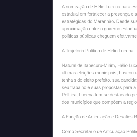
A nomeação de Hélio Lucena para es
estadual em fortalecer a presença e 
estratégicas do Maranhão. Desde s
aproximação entre o governo estadua
políticas públicas cheguem efetivam
A Trajetória Política de Hélio Lucena
Natural de Itapecuru-Mirim, Hélio Luce
últimas eleições municipais, buscou 
tenha sido eleito prefeito, sua candid
seu trabalho e suas propostas para a 
Política, Lucena tem se destacado p
dos municípios que compõem a region
A Função de Articulação e Desafios 
Como Secretário de Articulação Polít