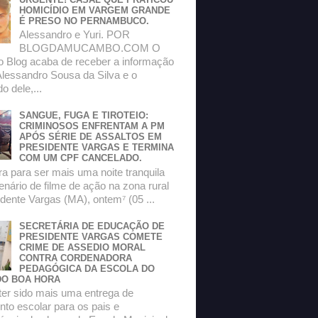
HOMICÍDIO EM VARGEM GRANDE
É PRESO NO PERNAMBUCO.
Alessandro e Yuri. POR
BLOGDAMUCAMBO.COM O
do Blog acaba de receber a informação
Alessandro Sousa da Silva e o
 dele,...
SANGUE, FUGA E TIROTEIO:
CRIMINOSOS ENFRENTAM A PM
APÓS SÉRIE DE ASSALTOS EM
PRESIDENTE VARGAS E TERMINA
COM UM CPF CANCELADO.
a para ser mais uma noite tranquila
enário de filme de ação na zona rural
dente Vargas (MA), ontem⁷ (05 ...
SECRETÁRIA DE EDUCAÇÃO DE
PRESIDENTE VARGAS COMETE
CRIME DE ASSEDIO MORAL
CONTRA CORDENADORA
PEDAGÓGICA DA ESCOLA DO
O BOA HORA
ter sido mais uma entrega de
to escolar para os pais e