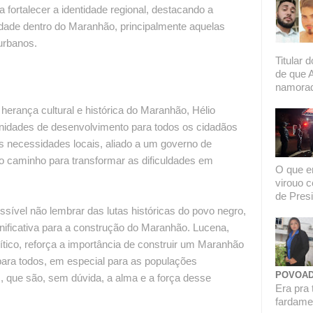
a fortalecer a identidade regional, destacando a
dade dentro do Maranhão, principalmente aquelas
urbanos.
Titular 
de que 
namorado
erança cultural e histórica do Maranhão, Hélio
unidades de desenvolvimento para todos os cidadãos
as necessidades locais, aliado a um governo de
 o caminho para transformar as dificuldades em
O que er
virouo c
de Presi
sível não lembrar das lutas históricas do povo negro,
ificativa para a construção do Maranhão. Lucena,
ítico, reforça a importância de construir um Maranhão
para todos, em especial para as populações
POVOAD
, que são, sem dúvida, a alma e a força desse
Era pra 
fardamen