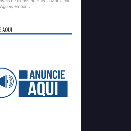
áveis de alunos da Escola Municipal
 Aguiar, embor...
E AQUI