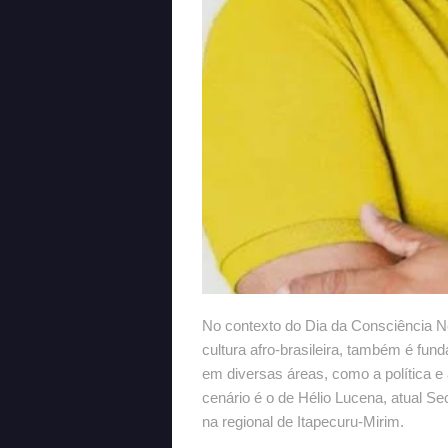
No contexto do Dia da Consciência Ne
cultura afro-brasileira, também é fu
em diversas áreas, como a política e
cenário é o de Hélio Lucena, atual Se
na regional de Itapecuru-Mirim.