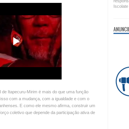
respons
Iscolate
ANUNCI
l de Itapecuru-Mirim é mais do que uma função
omisso com a mudança, com a igualdade e com o
anhenses. E como ele mesmo afirma, construir um
orço coletivo que depende da participação ativa de