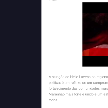
A atuação de Hélio Lucena na regiona
política; é um reflexo de um compr
fortalecimento das comunidades mar
Maranhão mais forte e unido é um esf
todos.