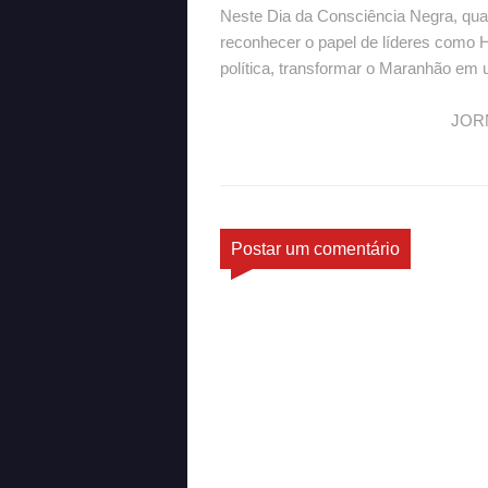
Neste Dia da Consciência Negra, qua
reconhecer o papel de líderes como 
política, transformar o Maranhão em 
JORNALISTA JOS
REGISTRO:00
Postar um comentário