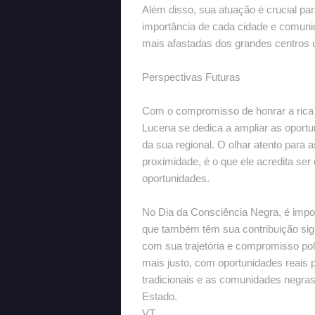
Além disso, sua atuação é crucial par
importância de cada cidade e comuni
mais afastadas dos grandes centros 
Perspectivas Futuras
Com o compromisso de honrar a rica h
Lucena se dedica a ampliar as oport
da sua regional. O olhar atento para 
proximidade, é o que ele acredita ser
oportunidades.
No Dia da Consciência Negra, é impos
que também têm sua contribuição sign
com sua trajetória e compromisso pol
mais justo, com oportunidades reais 
tradicionais e as comunidades negras
Estado.
VT.....