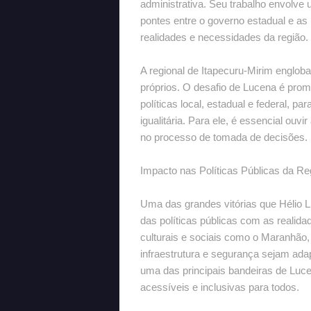
administrativa. Seu trabalho envolv
pontes entre o governo estadual e as
realidades e necessidades da região.
A regional de Itapecuru-Mirim engloba
próprios. O desafio de Lucena é promo
políticas local, estadual e federal, p
igualitária. Para ele, é essencial ouv
no processo de tomada de decisões.
Impacto nas Políticas Públicas da Re
Uma das grandes vitórias que Hélio 
das políticas públicas com as realid
culturais e sociais como o Maranhão,
infraestrutura e segurança sejam ad
uma das principais bandeiras de Luce
acessíveis e inclusivas para todos.