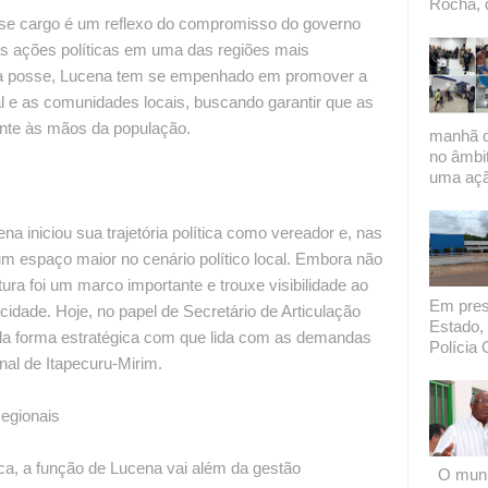
Rocha, 
se cargo é um reflexo do compromisso do governo
as ações políticas em uma das regiões mais
ua posse, Lucena tem se empenhado em promover a
l e as comunidades locais, buscando garantir que as
ente às mãos da população.
manhã de
no âmbi
uma açã
na iniciou sua trajetória política como vereador e, nas
um espaço maior no cenário político local. Embora não
atura foi um marco importante e trouxe visibilidade ao
Em presi
cidade. Hoje, no papel de Secretário de Articulação
Estado, 
ela forma estratégica com que lida com as demandas
Polícia C
al de Itapecuru-Mirim.
Regionais
ica, a função de Lucena vai além da gestão
O munic