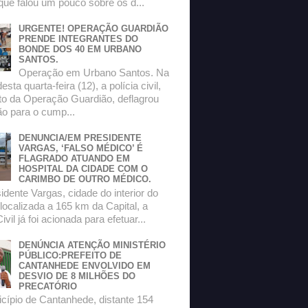
que falou um pouco sobre os d...
URGENTE! OPERAÇÃO GUARDIÃO
PRENDE INTEGRANTES DO
BONDE DOS 40 EM URBANO
SANTOS.
Operação em Urbano Santos. Na
sta quarta-feira (12), a polícia civil,
to da Operação Guardião, deflagrou
o para o cump...
DENUNCIA/EM PRESIDENTE
VARGAS, ‘FALSO MÉDICO’ É
FLAGRADO ATUANDO EM
HOSPITAL DA CIDADE COM O
CARIMBO DE OUTRO MÉDICO.
dente Vargas, cidade do interior do
localizada a 165 km da Capital, a
ivil já foi acionada para efetuar...
DENÚNCIA ATENÇÃO MINISTÉRIO
PÚBLICO:PREFEITO DE
CANTANHEDE ENVOLVIDO EM
DESVIO DE 8 MILHÕES DO
PRECATÓRIO
ípio de Cantanhede, distante 154