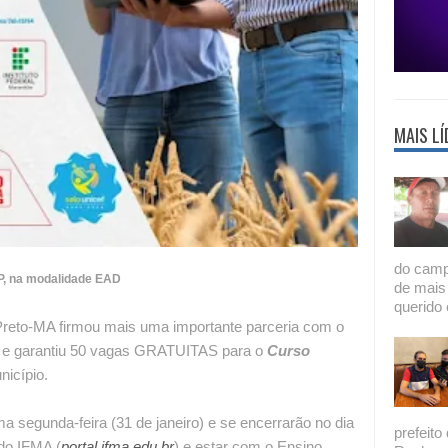
MAIS LÍ
do camp
P, na modalidade EAD
de mais
querido 
Preto-MA firmou mais uma importante parceria com o
) e garantiu 50 vagas GRATUITAS para o
Curso
nicípio.
a segunda-feira (31 de janeiro) e se encerrarão no dia
prefeito
 do IFMA (
portal.ifma.edu.br
) e estar com o Ensino