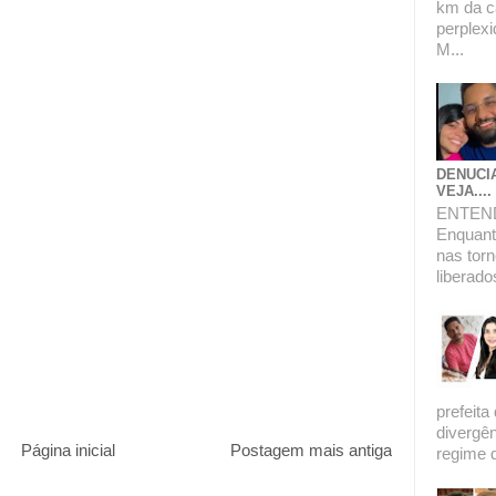
km da c
perplexi
M...
DENUCI
VEJA....
ENTEN
Enquanto
nas torn
liberado
prefeita
divergê
Página inicial
Postagem mais antiga
regime de