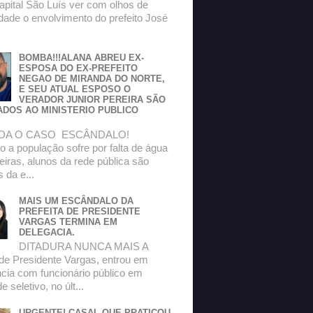
apital São Luís ver com olhos de
dade o envolvimento do prefeito José
BOMBA!!!ALANA ABREU EX-
ESPOSA DO EX-PREFEITO
NEGAO DE MIRANDA DO NORTE,
E SEU ATUAL ESPOSO O
VERADOR JUNIOR PEREIRA SÃO
ADOS AO MINISTERIO PUBLICO
DA O CASO ESCÂNDALO!
 a população sofre por falta de água
eiras, alunos da rede pública são
s da e...
MAIS UM ESCÂNDALO DA
PREFEITA DE PRESIDENTE
VARGAS TERMINA EM
DELEGACIA.
DITADURA NUNCA MAIS A
 de Presidente Vargas, entrou em
ncia com funcionário público em
 seletivo, no últ...
URGENTE! CASAL QUE PRATICOU