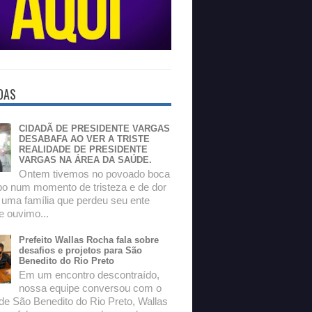
DAS
CIDADÃ DE PRESIDENTE VARGAS
DESABAFA AO VER A TRISTE
REALIDADE DE PRESIDENTE
VARGAS NA ÁREA DA SAÚDE.
Ontem tivemos no povoado boca
o num momento de tristeza e de dor
 uma família que perdeu seu ente
e ouvimo...
Prefeito Wallas Rocha fala sobre
desafios e projetos para São
Benedito do Rio Preto
Em um encontro descontraído,
nossa equipe conversou com o
 de São Benedito do Rio Preto, Wallas