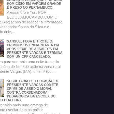
HOMICÍDIO EM VARGEM GRANDE
É PRESO NO PERNAMBUCO.
Alessandro e Yuri. POR
BLOGDAMUCAMBO.COM O
do Blog acaba de receber a informação
Alessandro Sousa da Silva e o
 dele,...
SANGUE, FUGA E TIROTEIO:
CRIMINOSOS ENFRENTAM A PM
APÓS SÉRIE DE ASSALTOS EM
PRESIDENTE VARGAS E TERMINA
COM UM CPF CANCELADO.
a para ser mais uma noite tranquila
enário de filme de ação na zona rural
dente Vargas (MA), ontem⁷ (05 ...
SECRETÁRIA DE EDUCAÇÃO DE
PRESIDENTE VARGAS COMETE
CRIME DE ASSEDIO MORAL
CONTRA CORDENADORA
PEDAGÓGICA DA ESCOLA DO
O BOA HORA
ter sido mais uma entrega de
to escolar para os pais e