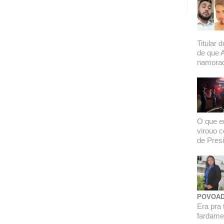
Titular 
de que 
namorado
O que er
virouo c
de Presi
POVOAD
Era pra 
fardamen