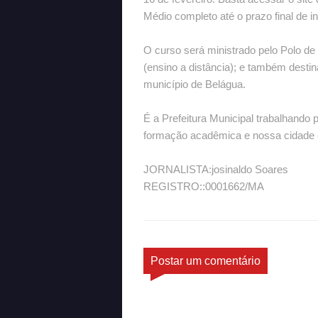
Médio completo até o prazo final de i
O curso será ministrado pelo Polo d
(ensino a distância); e também desti
município de Belágua.
É a Prefeitura Municipal trabalhando
formação acadêmica e nossa cidade 
JORNALISTA:josinaldo Soares
REGISTRO::0001662/MA
Postar um comentário