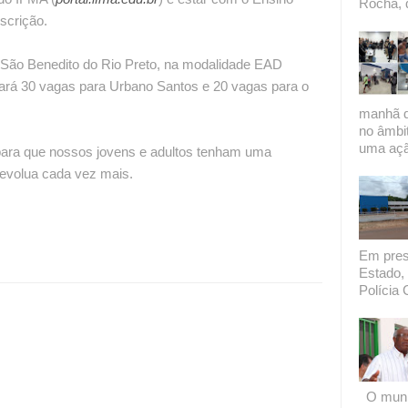
Rocha, 
nscrição.
e São Benedito do Rio Preto, na modalidade EAD
nará 30 vagas para Urbano Santos e 20 vagas para o
manhã de
no âmbi
uma açã
 para que nossos jovens e adultos tenham uma
evolua cada vez mais.
Em presi
Estado, 
Polícia C
O munic