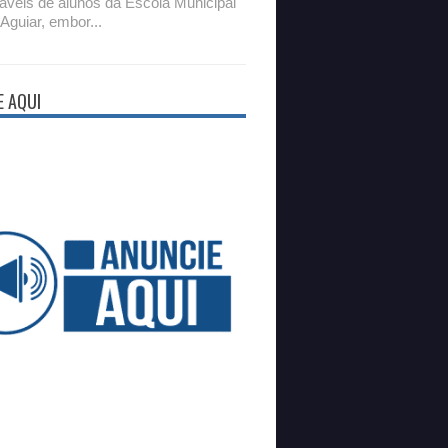
áveis de alunos da Escola Municipal
 Aguiar, embor...
E AQUI