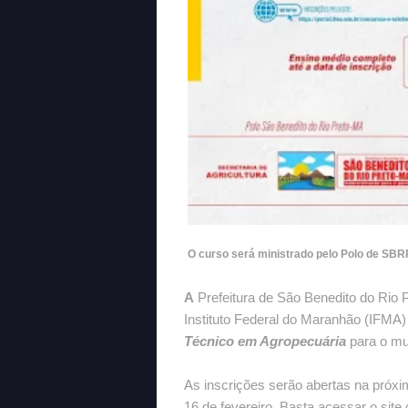
O curso será ministrado pelo Polo de SBR
A
Prefeitura de São Benedito do Rio 
Instituto Federal do Maranhão (IFMA
Técnico em Agropecuária
para o mu
As inscrições serão abertas na próxim
16 de fevereiro. Basta acessar o site