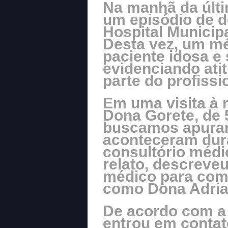
Na manhã da últim
um episódio de 
Hospital Municip
Desta vez, um m
paciente idosa e 
evidenciando atit
parte do profissi
Em uma visita à 
Dona Gorete, de 
buscamos apurar
aconteceram dura
consultório médi
relato, descreveu
médico para com
como Dona Adrian
De acordo com a 
entrou em conta