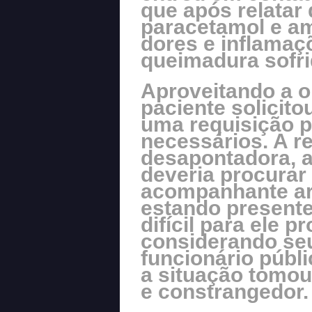
que após relatar
paracetamol e amo
dores e inflamaç
queimadura sofri
Aproveitando a op
paciente solicit
uma requisição 
necessários. A r
desapontadora, a
deveria procurar
acompanhante ar
estando presente 
difícil para ele p
considerando se
funcionário públ
a situação tomo
e constrangedor.