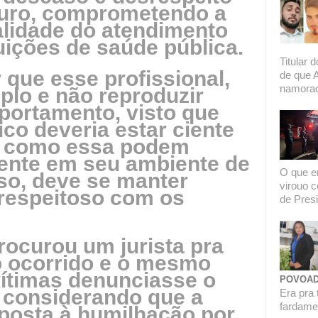
turo, comprometendo a
alidade do atendimento
uições de saúde pública.
Titular 
 que esse profissional,
de que 
namorado
plo e não reproduzir
portamento, visto que
co deveria estar ciente
s como essa podem
ente em seu ambiente de
O que er
sso, deve se manter
virouo c
 respeitoso com os
de Presi
rocurou um jurista pra
 o ocorrido e o mesmo
vítimas denunciasse o
POVOAD
 considerando que a
Era pra 
fardamen
xposta à humilhação por