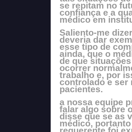
se repitam no fu
confiança e a qu
médico em instit
Saliento-me dizer
deveria dar exem
esse tipo de com
ainda, que o médi
de que situaçõe
ocorrer normalm
trabalho e, por i
controlado e ser
pacientes.
a nossa equipe p
falar algo sobre
disse que se as 
médico, portanto
requerente foi e