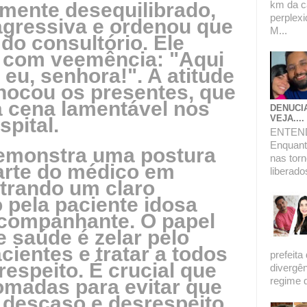
lmente desequilibrado,
km da c
perplexi
agressiva e ordenou que
M...
do consultório. Ele
r com veemência: "Aqui
u, senhora!". A atitude
chocou os presentes, que
 cena lamentável nos
DENUCI
VEJA....
pital.
ENTEN
Enquanto
demonstra uma postura
nas torn
parte do médico em
liberado
trando um claro
 pela paciente idosa
acompanhante. O papel
e saúde é zelar pelo
ientes e tratar a todos
prefeita
espeito. É crucial que
divergê
regime de
omadas para evitar que
e descaso e desrespeito