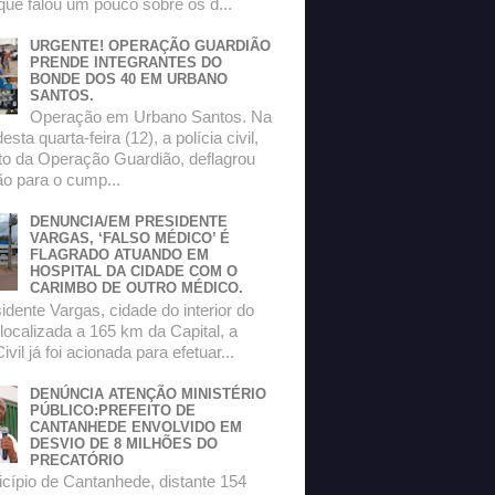
que falou um pouco sobre os d...
URGENTE! OPERAÇÃO GUARDIÃO
PRENDE INTEGRANTES DO
BONDE DOS 40 EM URBANO
SANTOS.
Operação em Urbano Santos. Na
sta quarta-feira (12), a polícia civil,
to da Operação Guardião, deflagrou
o para o cump...
DENUNCIA/EM PRESIDENTE
VARGAS, ‘FALSO MÉDICO’ É
FLAGRADO ATUANDO EM
HOSPITAL DA CIDADE COM O
CARIMBO DE OUTRO MÉDICO.
dente Vargas, cidade do interior do
localizada a 165 km da Capital, a
ivil já foi acionada para efetuar...
DENÚNCIA ATENÇÃO MINISTÉRIO
PÚBLICO:PREFEITO DE
CANTANHEDE ENVOLVIDO EM
DESVIO DE 8 MILHÕES DO
PRECATÓRIO
ípio de Cantanhede, distante 154