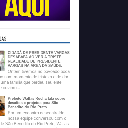
DAS
CIDADÃ DE PRESIDENTE VARGAS
DESABAFA AO VER A TRISTE
REALIDADE DE PRESIDENTE
VARGAS NA ÁREA DA SAÚDE.
Ontem tivemos no povoado boca
o num momento de tristeza e de dor
 uma família que perdeu seu ente
e ouvimo...
Prefeito Wallas Rocha fala sobre
desafios e projetos para São
Benedito do Rio Preto
Em um encontro descontraído,
nossa equipe conversou com o
 de São Benedito do Rio Preto, Wallas