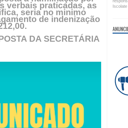
respons
s verbais praticadas, as
Iscolate
ifica, seria no minimo
agamento de indenização
212,00.
ANUNCI
SPOSTA DA SECRETÁRIA