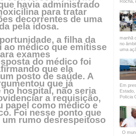
Rocha, 
 que havia administrado
xicilina para tratar
ões decorrentes de uma
da pela idosa.
ortunidade, a filha da
manhã de
no âmbi
ou ao médico que emitisse
uma açã
para exames
esposta do médico foi
firmando que ela
 um posto de saúde. A
gumentou que já
Em presi
no hospital, não seria
Estado, 
rovidenciar a requisição,
Polícia C
u papel como médico e
ico. Foi nesse ponto que
u um rumo desrespeitoso
O munic