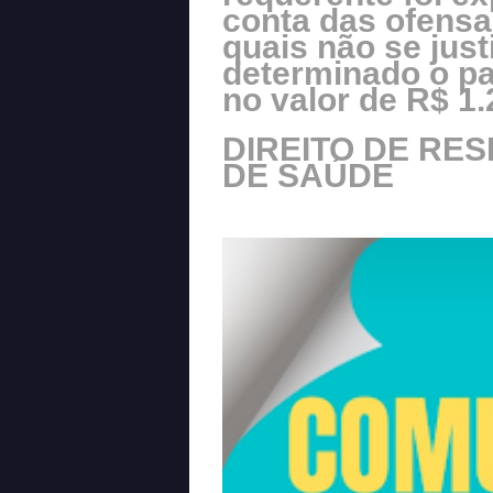
conta das ofensa
quais não se just
determinado o p
no valor de R$ 1.
DIREITO DE RE
DE SAÚDE