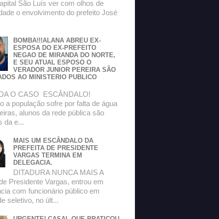
apital São Luís ver com olhos de
dade o envolvimento do prefeito José
BOMBA!!!ALANA ABREU EX-
ESPOSA DO EX-PREFEITO
NEGAO DE MIRANDA DO NORTE,
E SEU ATUAL ESPOSO O
VERADOR JUNIOR PEREIRA SÃO
ADOS AO MINISTERIO PUBLICO
DA O CASO ESCÂNDALO!
 a população sofre por falta de água
eiras, alunos da rede pública são
s da e...
MAIS UM ESCÂNDALO DA
PREFEITA DE PRESIDENTE
VARGAS TERMINA EM
DELEGACIA.
DITADURA NUNCA MAIS A
 de Presidente Vargas, entrou em
ncia com funcionário público em
 seletivo, no últ...
URGENTE! CASAL QUE PRATICOU