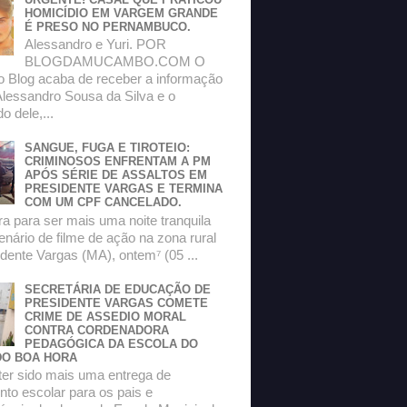
HOMICÍDIO EM VARGEM GRANDE
É PRESO NO PERNAMBUCO.
Alessandro e Yuri. POR
BLOGDAMUCAMBO.COM O
do Blog acaba de receber a informação
Alessandro Sousa da Silva e o
 dele,...
SANGUE, FUGA E TIROTEIO:
CRIMINOSOS ENFRENTAM A PM
APÓS SÉRIE DE ASSALTOS EM
PRESIDENTE VARGAS E TERMINA
COM UM CPF CANCELADO.
a para ser mais uma noite tranquila
enário de filme de ação na zona rural
dente Vargas (MA), ontem⁷ (05 ...
SECRETÁRIA DE EDUCAÇÃO DE
PRESIDENTE VARGAS COMETE
CRIME DE ASSEDIO MORAL
CONTRA CORDENADORA
PEDAGÓGICA DA ESCOLA DO
O BOA HORA
ter sido mais uma entrega de
to escolar para os pais e