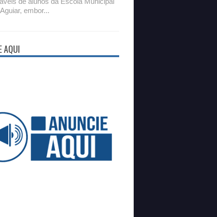
áveis de alunos da Escola Municipal
 Aguiar, embor...
E AQUI