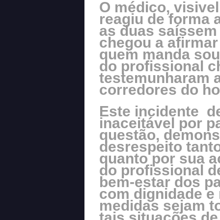
O médico, visive
reagiu de forma 
as duas saíssem 
chegou a afirma
quem manda sou e
do profissional 
testemunharam a
corredores do hos
Este incidente 
inaceitável por 
questão, demons
desrespeito tanto
quanto por sua 
do profissional d
bem-estar dos pac
com dignidade e r
medidas sejam t
tais situações d