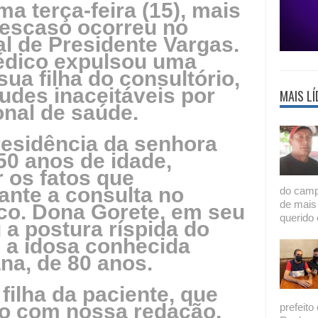
a terça-feira (15), mais
descaso ocorreu no
al de Presidente Vargas.
édico expulsou uma
sua filha do consultório,
udes inaceitáveis por
MAIS LÍ
onal de saúde.
residência da senhora
50 anos de idade,
 os fatos que
nte a consulta no
do camp
de mais
co. Dona Gorete, em seu
querido 
 a postura ríspida do
 a idosa conhecida
a, de 80 anos.
filha da paciente, que
to com nossa redação,
prefeito