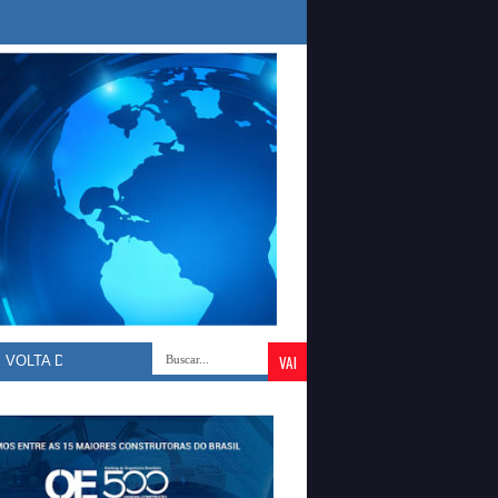
 ATESTADO E É IMPEDIDO DE ASSINAR LIVRO DE PONTO; PERSEGUI