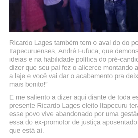
Ricardo Lages também tem o aval do do p
Itapecuruenses, André Fufuca, que demons
ideias e na habilidade política do pré-cand
dizer que seu pai fez o alicerce montando a
a laje e você vai dar o acabamento pra dei
mais bonito!”
E me saliento a dizer aqui diante de toda 
presente Ricardo Lages eleito Itapecuru ter
esse povo vive abandonado por uma gestão
essa do ex-promotor de justiça aposentad
que está aí.