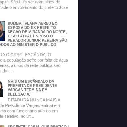
apital São Luís ver com olhos de
dade o envolvimento do prefeito José
BOMBA!!!ALANA ABREU EX-
ESPOSA DO EX-PREFEITO
NEGAO DE MIRANDA DO NORTE,
E SEU ATUAL ESPOSO O
VERADOR JUNIOR PEREIRA SÃO
ADOS AO MINISTERIO PUBLICO
DA O CASO ESCÂNDALO!
 a população sofre por falta de água
eiras, alunos da rede pública são
s da e...
MAIS UM ESCÂNDALO DA
PREFEITA DE PRESIDENTE
VARGAS TERMINA EM
DELEGACIA.
DITADURA NUNCA MAIS A
 de Presidente Vargas, entrou em
ncia com funcionário público em
 seletivo, no últ...
URGENTE! CASAL QUE PRATICOU