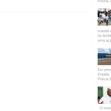
Rocha, 
manhã de
no âmbi
uma açã
Em presi
Estado, 
Polícia C
O munic