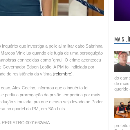
MAIS LÍ
inquérito que investiga a policial militar cabo Sabrinna
m Marcos Vinicius quando ele fugia de uma perseguição
o manobras conhecidas como 'grau'. O crime aconteceu
de Governador Edson Lobão. A PM foi indiciada por
ade de resistência da vítima (
relembre
).
do camp
de mais
caso, Alex Coelho, informou que o inquérito foi
querido 
ue pediu a prorrogação da prisão temporária por mais
rodução simulada, pra que o caso seja levado ao Poder
resa no quartel da PM, em São Luís.
 REGISTRO:0001662/MA
prefeito