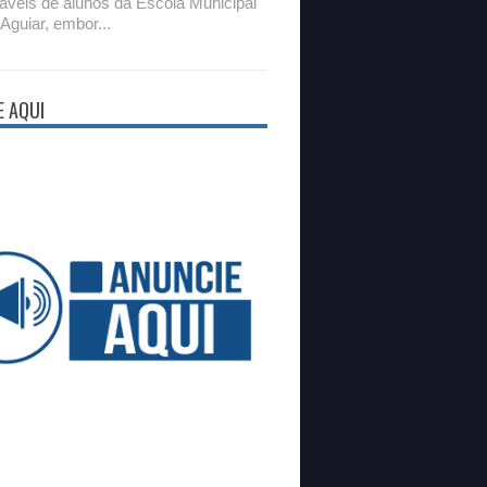
áveis de alunos da Escola Municipal
 Aguiar, embor...
E AQUI