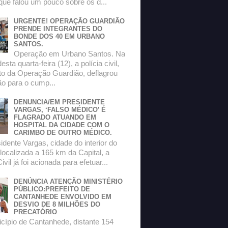
que falou um pouco sobre os d...
URGENTE! OPERAÇÃO GUARDIÃO
PRENDE INTEGRANTES DO
BONDE DOS 40 EM URBANO
SANTOS.
Operação em Urbano Santos. Na
sta quarta-feira (12), a polícia civil,
to da Operação Guardião, deflagrou
o para o cump...
DENUNCIA/EM PRESIDENTE
VARGAS, ‘FALSO MÉDICO’ É
FLAGRADO ATUANDO EM
HOSPITAL DA CIDADE COM O
CARIMBO DE OUTRO MÉDICO.
dente Vargas, cidade do interior do
localizada a 165 km da Capital, a
ivil já foi acionada para efetuar...
DENÚNCIA ATENÇÃO MINISTÉRIO
PÚBLICO:PREFEITO DE
CANTANHEDE ENVOLVIDO EM
DESVIO DE 8 MILHÕES DO
PRECATÓRIO
ípio de Cantanhede, distante 154