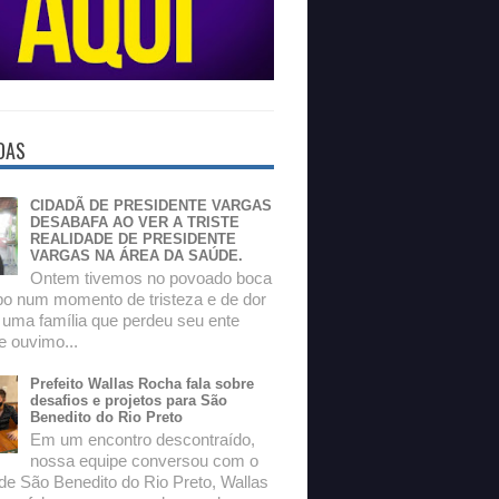
DAS
CIDADÃ DE PRESIDENTE VARGAS
DESABAFA AO VER A TRISTE
REALIDADE DE PRESIDENTE
VARGAS NA ÁREA DA SAÚDE.
Ontem tivemos no povoado boca
o num momento de tristeza e de dor
 uma família que perdeu seu ente
e ouvimo...
Prefeito Wallas Rocha fala sobre
desafios e projetos para São
Benedito do Rio Preto
Em um encontro descontraído,
nossa equipe conversou com o
 de São Benedito do Rio Preto, Wallas