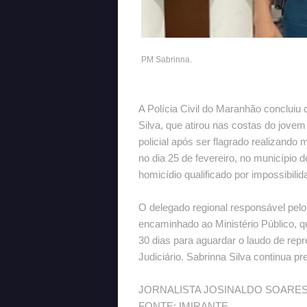
PM Sabrinna.
A Polícia Civil do Maranhão concluiu o 
Silva, que atirou nas costas do jove
policial após ser flagrado realizand
no dia 25 de fevereiro, no município 
homicídio qualificado por impossibilid
O delegado regional responsável pelo 
encaminhado ao Ministério Público, q
30 dias para aguardar o laudo de rep
Judiciário. Sabrinna Silva continua p
JORNALISTA JOSINALDO SOARES
FONTE: IMIRANTE.