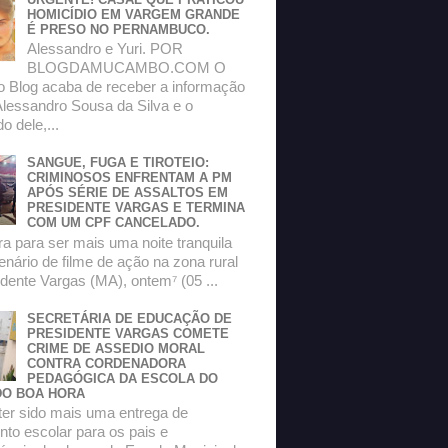
HOMICÍDIO EM VARGEM GRANDE
É PRESO NO PERNAMBUCO.
Alessandro e Yuri. POR
BLOGDAMUCAMBO.COM O
do Blog acaba de receber a informação
Alessandro Sousa da Silva e o
 dele,...
SANGUE, FUGA E TIROTEIO:
CRIMINOSOS ENFRENTAM A PM
APÓS SÉRIE DE ASSALTOS EM
PRESIDENTE VARGAS E TERMINA
COM UM CPF CANCELADO.
a para ser mais uma noite tranquila
enário de filme de ação na zona rural
dente Vargas (MA), ontem⁷ (05 ...
SECRETÁRIA DE EDUCAÇÃO DE
PRESIDENTE VARGAS COMETE
CRIME DE ASSEDIO MORAL
CONTRA CORDENADORA
PEDAGÓGICA DA ESCOLA DO
O BOA HORA
ter sido mais uma entrega de
to escolar para os pais e