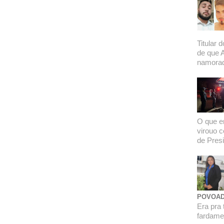
Titular 
de que 
namorado
O que er
virouo c
de Presi
POVOAD
Era pra 
fardamen