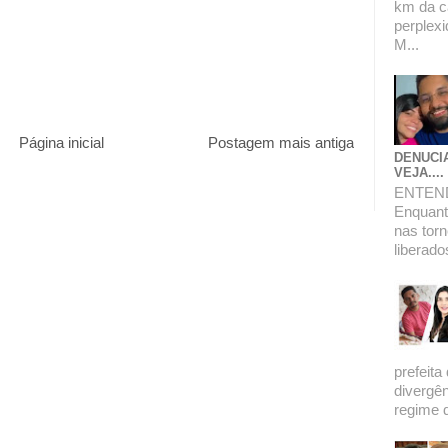
km da c
perplexi
M...
Página inicial
Postagem mais antiga
DENUCI
VEJA....
ENTEN
Enquanto
nas torn
liberado
prefeita
divergê
regime de