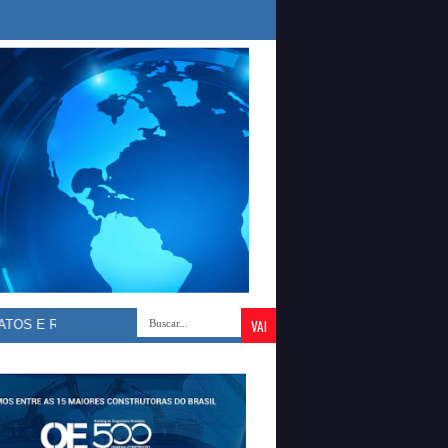
 E REAFIRMA APOIO A ORLEANS BRANDÃO AO GOVERNO DO MARANHÃ