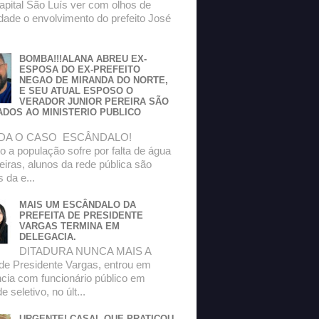
apital São Luís ver com olhos de
dade o envolvimento do prefeito José
BOMBA!!!ALANA ABREU EX-
ESPOSA DO EX-PREFEITO
NEGAO DE MIRANDA DO NORTE,
E SEU ATUAL ESPOSO O
VERADOR JUNIOR PEREIRA SÃO
ADOS AO MINISTERIO PUBLICO
DA O CASO ESCÂNDALO!
 a população sofre por falta de água
eiras, alunos da rede pública são
s da e...
MAIS UM ESCÂNDALO DA
PREFEITA DE PRESIDENTE
VARGAS TERMINA EM
DELEGACIA.
DITADURA NUNCA MAIS A
 de Presidente Vargas, entrou em
ncia com funcionário público em
 seletivo, no últ...
URGENTE! CASAL QUE PRATICOU