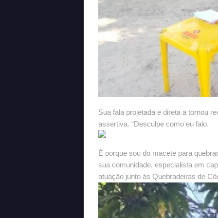
Sua fala projetada e direta a tornou r
assertiva. “Desculpe como eu falo.
É porque sou do macete para quebrar 
sua comunidade, especialista em cap
atuação junto às Quebradeiras de C