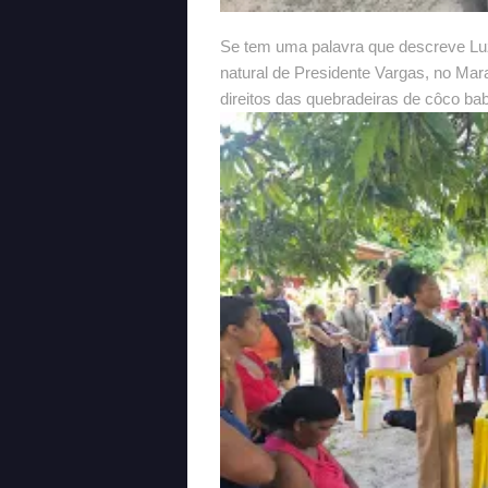
Se tem uma palavra que descreve Luz
natural de Presidente Vargas, no Mar
direitos das quebradeiras de côco bab