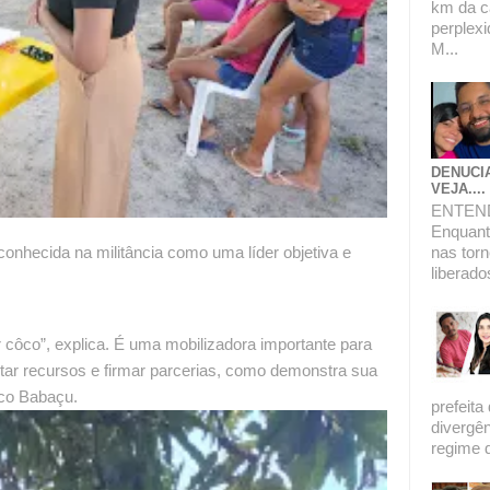
km da c
perplexi
M...
DENUCI
VEJA....
ENTEN
Enquanto
econhecida na militância como uma líder objetiva e
nas torn
liberado
côco”, explica. É uma mobilizadora importante para
tar recursos e firmar parcerias, como demonstra sua
ôco Babaçu.
prefeita
divergê
regime de