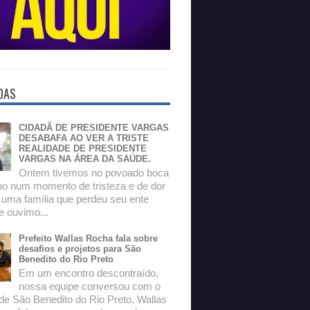
DAS
CIDADÃ DE PRESIDENTE VARGAS
DESABAFA AO VER A TRISTE
REALIDADE DE PRESIDENTE
VARGAS NA ÁREA DA SAÚDE.
Ontem tivemos no povoado boca
o num momento de tristeza e de dor
 uma família que perdeu seu ente
e ouvimo...
Prefeito Wallas Rocha fala sobre
desafios e projetos para São
Benedito do Rio Preto
Em um encontro descontraído,
nossa equipe conversou com o
 de São Benedito do Rio Preto, Wallas