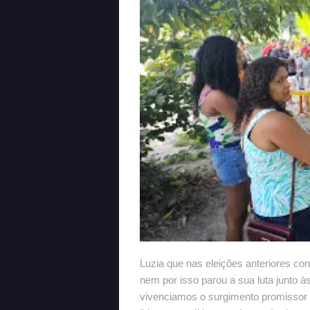
Luzia que nas eleições anteriores con
nem por isso parou a sua luta junto à
vivenciamos o surgimento promissor d