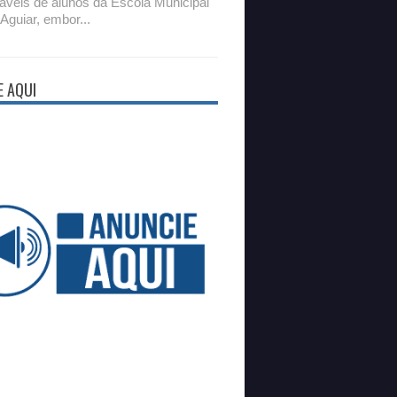
áveis de alunos da Escola Municipal
 Aguiar, embor...
E AQUI