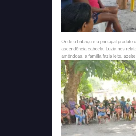
Onde o babaçu é o principal produto 
ascendência cabocla, Luzia nos relat
amêndoas, a família fazia leite, azei