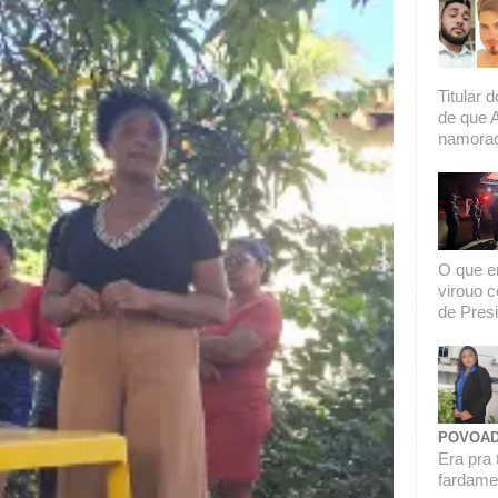
Titular 
de que 
namorado
O que er
virouo c
de Presi
POVOAD
Era pra 
fardamen