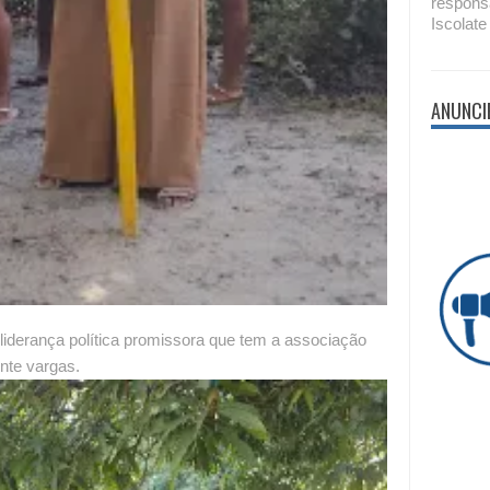
respons
Iscolate
ANUNCI
liderança política promissora que tem a associação
nte vargas.