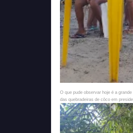
O que pude observar hoje é a grande 
das quebradeiras de côco em preside