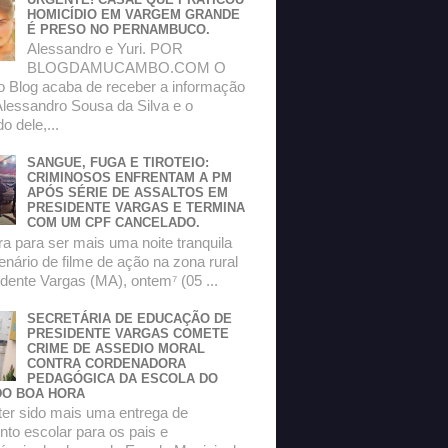
HOMICÍDIO EM VARGEM GRANDE
É PRESO NO PERNAMBUCO.
Alessandro e Yuri. POR
BLOGDAMUCAMBO.COM O
do Blog acaba de receber a informação
Alessandro Sousa da Silva e o
 dele,...
SANGUE, FUGA E TIROTEIO:
CRIMINOSOS ENFRENTAM A PM
APÓS SÉRIE DE ASSALTOS EM
PRESIDENTE VARGAS E TERMINA
COM UM CPF CANCELADO.
a para ser mais uma noite tranquila
enário de filme de ação na zona rural
dente Vargas (MA), ontem⁷ (05 ...
SECRETÁRIA DE EDUCAÇÃO DE
PRESIDENTE VARGAS COMETE
CRIME DE ASSEDIO MORAL
CONTRA CORDENADORA
PEDAGÓGICA DA ESCOLA DO
O BOA HORA
ter sido mais uma entrega de
to escolar para os pais e