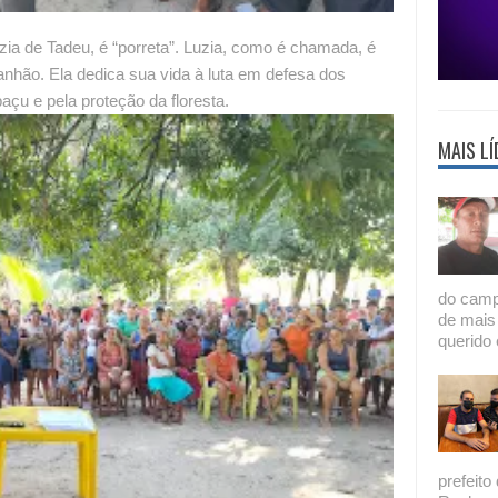
ia de Tadeu, é “porreta”. Luzia, como é chamada, é
anhão. Ela dedica sua vida à luta em defesa dos
açu e pela proteção da floresta.
MAIS LÍ
do camp
de mais
querido 
prefeito