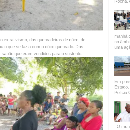
Rocha, 
manhã de
do extrativismo, das quebradeiras de côco, de
no âmbi
ou o que se fazia com o côco quebrado. Das
uma açã
te, sabão que eram vendidos para o sustento.
Em presi
Estado, 
Polícia C
O munic