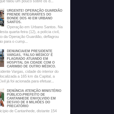
que falou um pouco sobre os d...
URGENTE! OPERAÇÃO GUARDIÃO
PRENDE INTEGRANTES DO
BONDE DOS 40 EM URBANO
SANTOS.
Operação em Urbano Santos. Na
sta quarta-feira (12), a polícia civil,
to da Operação Guardião, deflagrou
o para o cump...
DENUNCIA/EM PRESIDENTE
VARGAS, ‘FALSO MÉDICO’ É
FLAGRADO ATUANDO EM
HOSPITAL DA CIDADE COM O
CARIMBO DE OUTRO MÉDICO.
dente Vargas, cidade do interior do
localizada a 165 km da Capital, a
ivil já foi acionada para efetuar...
DENÚNCIA ATENÇÃO MINISTÉRIO
PÚBLICO:PREFEITO DE
CANTANHEDE ENVOLVIDO EM
DESVIO DE 8 MILHÕES DO
PRECATÓRIO
ípio de Cantanhede, distante 154