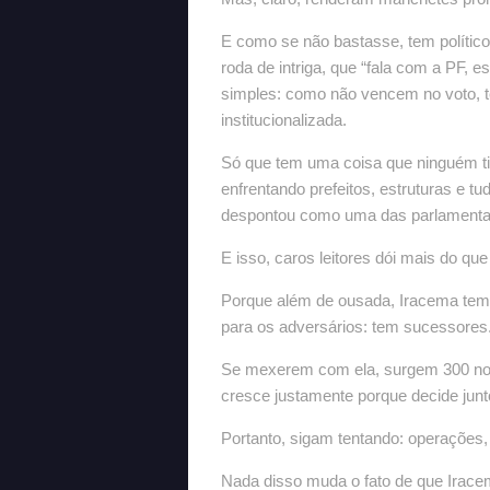
E como se não bastasse, tem político
roda de intriga, que “fala com a PF, 
simples: como não vencem no voto, t
institucionalizada.
Só que tem uma coisa que ninguém ti
enfrentando prefeitos, estruturas e t
despontou como uma das parlamentar
E isso, caros leitores dói mais do qu
Porque além de ousada, Iracema tem 
para os adversários: tem sucessores
Se mexerem com ela, surgem 300 nome
cresce justamente porque decide junt
Portanto, sigam tentando: operações, 
Nada disso muda o fato de que Irace