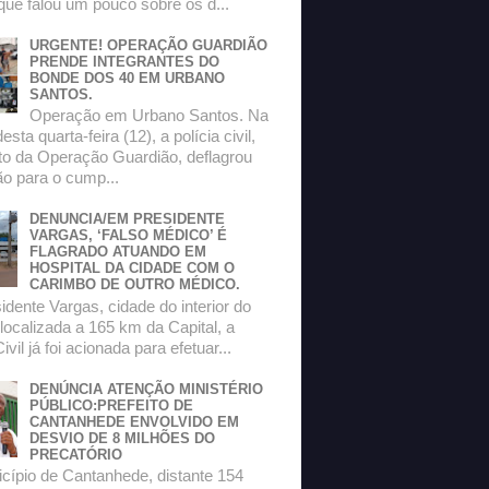
que falou um pouco sobre os d...
URGENTE! OPERAÇÃO GUARDIÃO
PRENDE INTEGRANTES DO
BONDE DOS 40 EM URBANO
SANTOS.
Operação em Urbano Santos. Na
sta quarta-feira (12), a polícia civil,
to da Operação Guardião, deflagrou
o para o cump...
DENUNCIA/EM PRESIDENTE
VARGAS, ‘FALSO MÉDICO’ É
FLAGRADO ATUANDO EM
HOSPITAL DA CIDADE COM O
CARIMBO DE OUTRO MÉDICO.
dente Vargas, cidade do interior do
localizada a 165 km da Capital, a
ivil já foi acionada para efetuar...
DENÚNCIA ATENÇÃO MINISTÉRIO
PÚBLICO:PREFEITO DE
CANTANHEDE ENVOLVIDO EM
DESVIO DE 8 MILHÕES DO
PRECATÓRIO
ípio de Cantanhede, distante 154