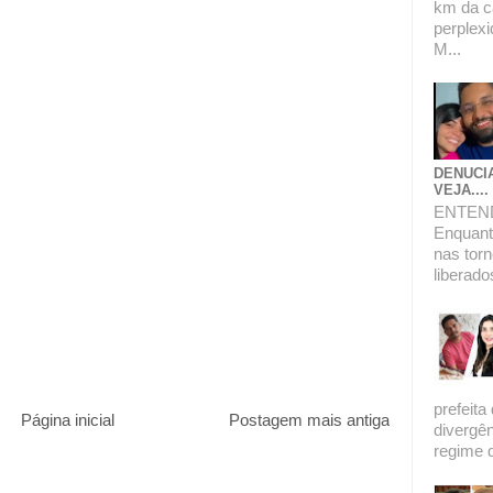
km da c
perplexi
M...
DENUCI
VEJA....
ENTEN
Enquanto
nas torn
liberado
prefeita
Página inicial
Postagem mais antiga
divergê
regime de