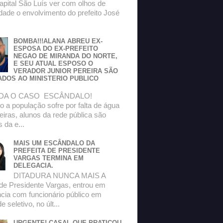
apital São Luís ver com olhos de
dade o envolvimento do prefeito José
BOMBA!!!ALANA ABREU EX-
ESPOSA DO EX-PREFEITO
NEGAO DE MIRANDA DO NORTE,
E SEU ATUAL ESPOSO O
VERADOR JUNIOR PEREIRA SÃO
ADOS AO MINISTERIO PUBLICO
DA O CASO ESCÂNDALO!
 a população sofre por falta de água
eiras, alunos da rede pública são
s da e...
MAIS UM ESCÂNDALO DA
PREFEITA DE PRESIDENTE
VARGAS TERMINA EM
DELEGACIA.
DITADURA NUNCA MAIS A
 de Presidente Vargas, entrou em
ncia com funcionário público em
 seletivo, no últ...
URGENTE! CASAL QUE PRATICOU