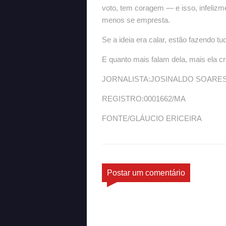
voto, tem coragem — e isso, infelizm
menos se empresta.
Se a ideia era calar, estão fazendo t
E quanto mais falam dela, mais ela c
JORNALISTA:JOSINALDO SOARE
REGISTRO:0001662/MA
FONTE/GLÁUCIO ERICEIRA
Postar um comentário