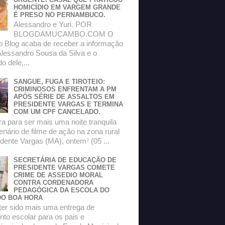
HOMICÍDIO EM VARGEM GRANDE
É PRESO NO PERNAMBUCO.
Alessandro e Yuri. POR
BLOGDAMUCAMBO.COM O
do Blog acaba de receber a informação
Alessandro Sousa da Silva e o
 dele,...
SANGUE, FUGA E TIROTEIO:
CRIMINOSOS ENFRENTAM A PM
APÓS SÉRIE DE ASSALTOS EM
PRESIDENTE VARGAS E TERMINA
COM UM CPF CANCELADO.
a para ser mais uma noite tranquila
enário de filme de ação na zona rural
dente Vargas (MA), ontem⁷ (05 ...
SECRETÁRIA DE EDUCAÇÃO DE
PRESIDENTE VARGAS COMETE
CRIME DE ASSEDIO MORAL
CONTRA CORDENADORA
PEDAGÓGICA DA ESCOLA DO
O BOA HORA
ter sido mais uma entrega de
to escolar para os pais e