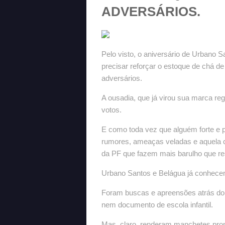
ADVERSÁRIOS.
Pelo visto, o aniversário de Urbano 
precisar reforçar o estoque de chá d
adversários.
A ousadia, que já virou sua marca re
votos.
E como toda vez que alguém forte e 
rumores, ameaças veladas e aquela 
da PF que fazem mais barulho que re
Urbano Santos e Belágua já conhece
Foram buscas e apreensões atrás do
nem documento de escola infantil.
Mas, claro, renderam manchetes pront