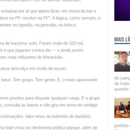
 estadual por aí que adora dizer, em mesa de bar e
esteve na PF, resolve na PF”. A lógica, como sempre, é
entam no tapetão, na pressão, na fofoca
MAIS LÍ
ra de Iracema: voto. Foram mais de 100 mil,
udo o que jogaram contra ela — e ainda assim
es mais influentes do Maranhão.
e pisar descalço em moita de tucum.
do camp
base. Tem grupo. Tem gente. E, o mais apavorante
de mais
.
querido 
s prontos para disputar qualquer cargo. E o grupo
o, consulta as bases e não gira em torno de umbigo.
insinuações, fake news ou teatrinho de bastidor.
prefeito
ma Vale virou um fenômeno político porque, além de