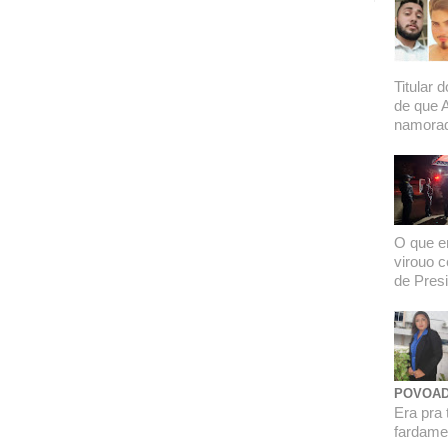
Titular 
de que 
namorado
O que er
virouo c
de Presi
POVOAD
Era pra 
fardamen