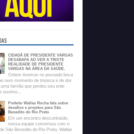
DAS
CIDADÃ DE PRESIDENTE VARGAS
DESABAFA AO VER A TRISTE
REALIDADE DE PRESIDENTE
VARGAS NA ÁREA DA SAÚDE.
Ontem tivemos no povoado boca
o num momento de tristeza e de dor
 uma família que perdeu seu ente
e ouvimo...
Prefeito Wallas Rocha fala sobre
desafios e projetos para São
Benedito do Rio Preto
Em um encontro descontraído,
nossa equipe conversou com o
 de São Benedito do Rio Preto, Wallas