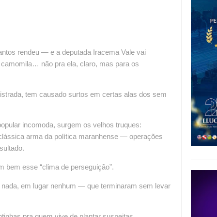
Santos rendeu — e a deputada Iracema Vale vai
e camomila… não pra ela, claro, mas para os
gistrada, tem causado surtos em certas alas dos sem
popular incomoda, surgem os velhos truques:
clássica arma da política maranhense — operações
sultado.
m bem esse “clima de perseguição”.
 nada, em lugar nenhum — que terminaram sem levar
inhas pra quem vive de plantar suspeitas.