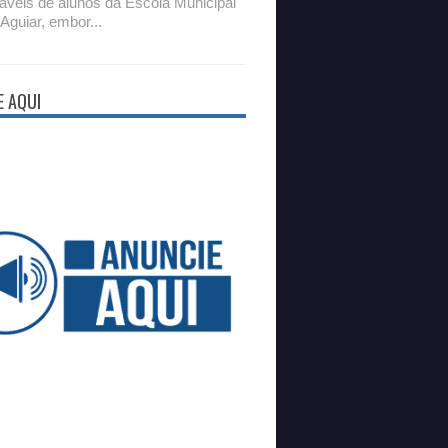
áveis de alunos da Escola Municipal
 Aguiar, embor...
E AQUI