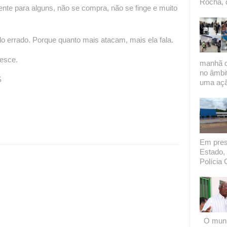
Rocha, 
ente para alguns, não se compra, não se finge e muito
udo errado. Porque quanto mais atacam, mais ela fala.
resce.
manhã de
no âmbi
S
uma açã
Em presi
Estado, 
Polícia C
O munic