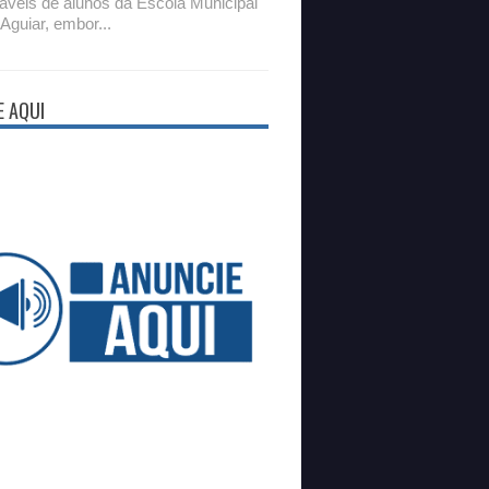
áveis de alunos da Escola Municipal
 Aguiar, embor...
E AQUI