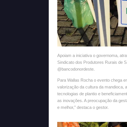
Apoiam a iniciativa o governoma, at
Sindicato dos Produtores Rurais de 
@bancodonordeste.
Para Wallas Rocha o evento chega em
valorização da cultura da mandioca, 
tecnologias de plantio e beneficiam
as inovações. A preocupação da gestã
e melhor,” destaca o gestor.