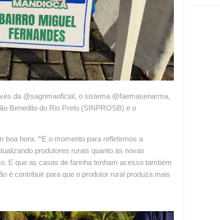
ravés da @sagrimaoficial, o sistema @faemasenarma,
São Benedito do Rio Preto (SINPROSB) e o
 boa hora. “‘E o momento para refletirmos a
atualizando produtores rurais quanto às novas
ento. E que as casas de farinha tenham acesso também
o é contribuir para que o produtor rural produza mais