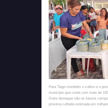
Para Tiago monteles o cultivo e o pr
município que conta com mais de 100
Outro destaque são os futuros campo
próxima colheita estimada em milhar