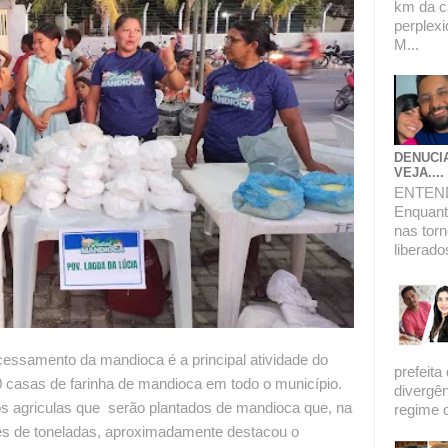
km da c
perplexi
M...
DENUCI
VEJA....
ENTEN
Enquanto
nas torn
liberado
ocessamento da mandioca é a principal atividade do
prefeita
 casas de farinha de mandioca em todo o município.
divergê
s agriculas que serão plantados de mandioca que, na
regime de
es de toneladas, aproximadamente destacou o