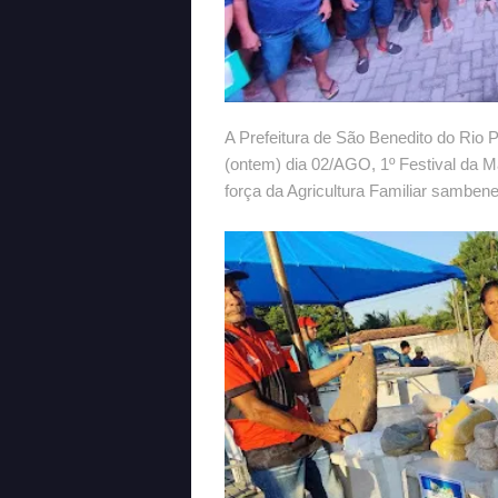
A Prefeitura de São Benedito do Rio
(ontem) dia 02/AGO, 1º Festival da Ma
força da Agricultura Familiar sambene