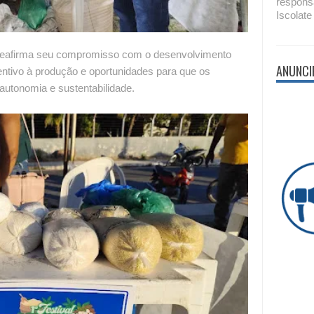
respons
Iscolate
reafirma seu compromisso com o desenvolvimento
ANUNCI
centivo à produção e oportunidades para que os
autonomia e sustentabilidade.