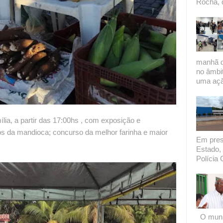
Rocha, 
manhã de
no âmbi
uma açã
ia, a partir das 17:00hs , com exposição e
os da mandioca; concurso da melhor farinha e maior
Em presi
Estado, 
Polícia C
O munic