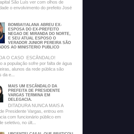
apital São Luís ver com olhos de
dade o envolvimento do prefeito José
BOMBA!!!ALANA ABREU EX-
ESPOSA DO EX-PREFEITO
NEGAO DE MIRANDA DO NORTE,
E SEU ATUAL ESPOSO O
VERADOR JUNIOR PEREIRA SÃO
ADOS AO MINISTERIO PUBLICO
DA O CASO ESCÂNDALO!
 a população sofre por falta de água
eiras, alunos da rede pública são
s da e...
MAIS UM ESCÂNDALO DA
PREFEITA DE PRESIDENTE
VARGAS TERMINA EM
DELEGACIA.
DITADURA NUNCA MAIS A
 de Presidente Vargas, entrou em
ncia com funcionário público em
 seletivo, no últ...
URGENTE! CASAL QUE PRATICOU