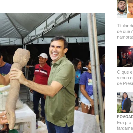
Titular 
de que 
namorado
O que er
virouo c
de Presi
POVOAD
Era pra 
fardamen