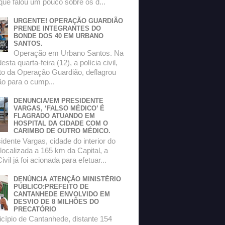
que falou um pouco sobre os d...
URGENTE! OPERAÇÃO GUARDIÃO
PRENDE INTEGRANTES DO
BONDE DOS 40 EM URBANO
SANTOS.
Operação em Urbano Santos. Na
sta quarta-feira (12), a polícia civil,
to da Operação Guardião, deflagrou
o para o cump...
DENUNCIA/EM PRESIDENTE
VARGAS, ‘FALSO MÉDICO’ É
FLAGRADO ATUANDO EM
HOSPITAL DA CIDADE COM O
CARIMBO DE OUTRO MÉDICO.
dente Vargas, cidade do interior do
localizada a 165 km da Capital, a
ivil já foi acionada para efetuar...
DENÚNCIA ATENÇÃO MINISTÉRIO
PÚBLICO:PREFEITO DE
CANTANHEDE ENVOLVIDO EM
DESVIO DE 8 MILHÕES DO
PRECATÓRIO
ípio de Cantanhede, distante 154