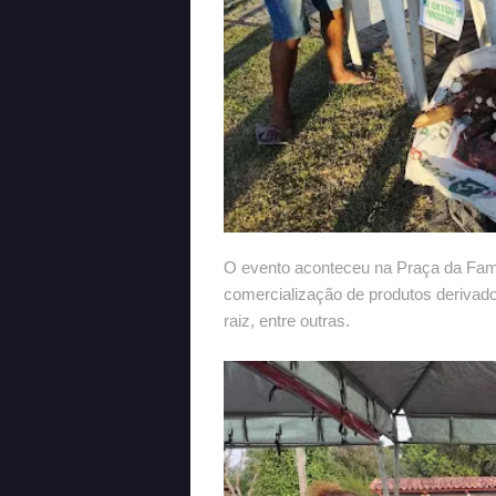
O evento aconteceu na Praça da Famíl
comercialização de produtos derivad
raiz, entre outras.