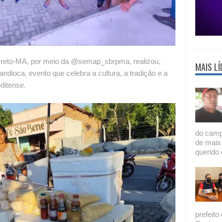
 Preto-MA, por meio da @semap_sbrpma, realizou,
MAIS LÍ
ndioca, evento que celebra a cultura, a tradição e a
ditense.
do camp
de mais
querido 
prefeito