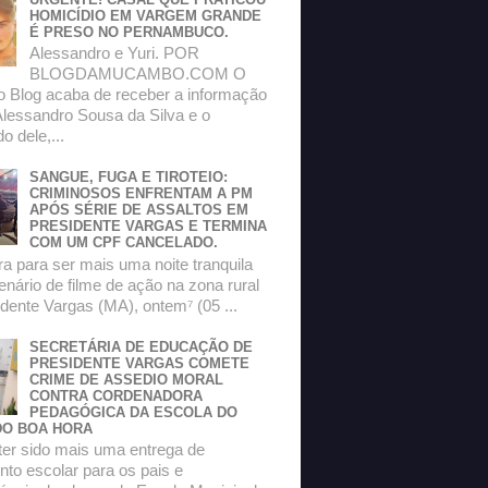
HOMICÍDIO EM VARGEM GRANDE
É PRESO NO PERNAMBUCO.
Alessandro e Yuri. POR
BLOGDAMUCAMBO.COM O
do Blog acaba de receber a informação
Alessandro Sousa da Silva e o
 dele,...
SANGUE, FUGA E TIROTEIO:
CRIMINOSOS ENFRENTAM A PM
APÓS SÉRIE DE ASSALTOS EM
PRESIDENTE VARGAS E TERMINA
COM UM CPF CANCELADO.
a para ser mais uma noite tranquila
enário de filme de ação na zona rural
dente Vargas (MA), ontem⁷ (05 ...
SECRETÁRIA DE EDUCAÇÃO DE
PRESIDENTE VARGAS COMETE
CRIME DE ASSEDIO MORAL
CONTRA CORDENADORA
PEDAGÓGICA DA ESCOLA DO
O BOA HORA
ter sido mais uma entrega de
to escolar para os pais e